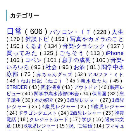
カテゴリー
日常
( 606 )
パソコン・ＩＴ
( 228 )
人生
( 170 )
雑談トピ
( 153 )
写真やカメラのこと
( 150 )
くるま
( 134 )
音楽-クラシック
( 127 )
買ってみた
( 125 )
ごちそう
( 113 )
iPhone
( 105 )
コペン
( 101 )
息子の成長
( 100 )
音楽-
いろいろ
( 96 )
社会
( 95 )
お酒
( 81 )
関学中水
泳部
( 75 )
赤ちゃんグッズ
( 52 )
アルファ・ミト
( 48 )
ねお日記（ねこ）
( 45 )
海水魚たち
( 45 )
STRIDER
( 43 )
音楽-演奏
( 43 )
アウトドア
( 40 )
映画レ
ビュー
( 40 )
関学中高水泳部OB会
( 34 )
保育園
( 32 )
息
子誕生
( 30 )
本の紹介
( 29 )
3歳児レジャー
( 27 )
1歳児
レジャー
( 25 )
4歳児レジャー
( 25 )
5歳児レジャー
( 24 )
ドラゴンクエスト
( 24 )
2歳児レジャー
( 23 )
携帯
電話
( 18 )
クレジットカード
( 17 )
学び
( 16 )
過去の文
章
( 16 )
6歳児レジャー
( 15 )
祝、ご結婚
( 14 )
フィギュ