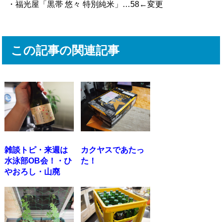
・福光屋「黒帯 悠々 特別純米」…58←変更
この記事の関連記事
雑談トピ・来週は
カクヤスであたっ
水泳部OB会！・ひ
た！
やおろし・山廃