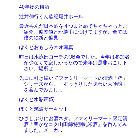
40年物の梅酒
辻井伸行くん@紀尾井ホール
最近呑んだ日本酒を４つまとめてちゃちゃっとご
紹介。偏差値とか勝手につけてますが、全ては
僕の独断と偏見...
ぼくとおもしろネオ写真
昨日は水泳部コーチのOB会でした。今年は参加者
が少なくて寂しかったので来年は是非おこし下
さい。場所は...
先日に引き続いてファミリーマートの清酒「粋」
シリーズから、「すっきりした味わい大吟醸」
を呑んでみまし...
ぼくと水彩画(5)
ぼくと筑波サーキット
ひさしぶりにお酒ネタ。ファミリーマート限定清
酒「豊かなコク山田錦特別純米酒」を呑んでみ
ました。メーカ...