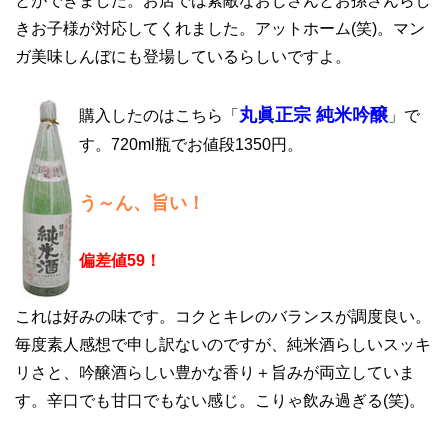
とができました。お店では素敵なおじさんとお孫さんらし
きお子様が対応してくれました。アットホーム(笑)。マン
ガ美味しんぼにも登場しているらしいですよ。
丸眞正宗 純米吟醸
購入したのはこちら「
」で
す。720ml瓶でお値段1350円。
う～ん、旨い！
偏差値59！
これは好みの味です。コクとキレのバランスが調度良い。
毎度素人感想で申し訳ないのですが、純米酒らしいスッキ
リさと、吟醸酒らしい豊かな香り＋旨みが両立していま
す。辛口でも甘口でもない感じ。こりゃ飲み過ぎる(笑)。