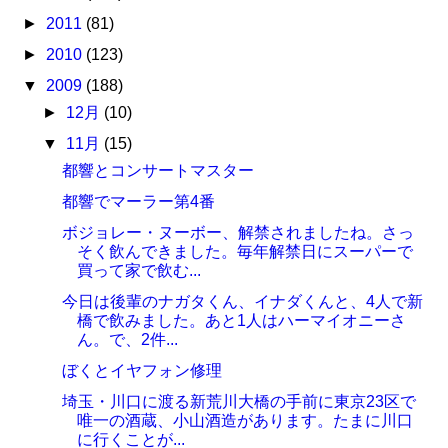
►
2011
(81)
►
2010
(123)
▼
2009
(188)
►
12月
(10)
▼
11月
(15)
都響とコンサートマスター
都響でマーラー第4番
ボジョレー・ヌーボー、解禁されましたね。さっ
そく飲んできました。毎年解禁日にスーパーで
買って家で飲む...
今日は後輩のナガタくん、イナダくんと、4人で新
橋で飲みました。あと1人はハーマイオニーさ
ん。で、2件...
ぼくとイヤフォン修理
埼玉・川口に渡る新荒川大橋の手前に東京23区で
唯一の酒蔵、小山酒造があります。たまに川口
に行くことが...