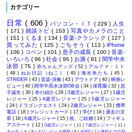
カテゴリー
日常
( 606 )
パソコン・ＩＴ
( 229 )
人生
( 171 )
雑談トピ
( 153 )
写真やカメラのこと
( 151 )
くるま
( 134 )
音楽-クラシック
( 127 )
買ってみた
( 125 )
ごちそう
( 113 )
iPhone
( 106 )
コペン
( 101 )
息子の成長
( 100 )
音楽-
いろいろ
( 96 )
社会
( 95 )
お酒
( 81 )
関学中水
泳部
( 75 )
赤ちゃんグッズ
( 52 )
アルファ・ミト
( 48 )
ねお日記（ねこ）
( 45 )
海水魚たち
( 45 )
STRIDER
( 43 )
音楽-演奏
( 43 )
アウトドア
( 40 )
映画レ
ビュー
( 40 )
関学中高水泳部OB会
( 34 )
保育園
( 32 )
息
子誕生
( 30 )
本の紹介
( 29 )
3歳児レジャー
( 27 )
1歳児
レジャー
( 25 )
4歳児レジャー
( 25 )
5歳児レジャー
( 24 )
ドラゴンクエスト
( 24 )
2歳児レジャー
( 23 )
携帯
電話
( 18 )
クレジットカード
( 17 )
学び
( 16 )
過去の文
章
( 16 )
6歳児レジャー
( 15 )
祝、ご結婚
( 14 )
フィギュ
アスケート
( 12 )
0歳児レジャー
( 11 )
7歳児レジャー
( 11 )
オーディオ
( 9 )
オリンピック感想
( 8 )
AS50
( 7 )
連続ものの目