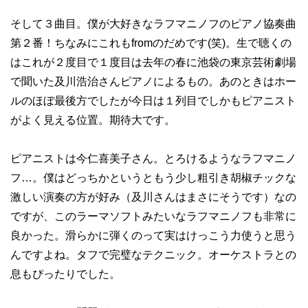
そして３曲目。僕が大好きなラフマニノフのピアノ協奏曲
第２番！ちなみにこれもfromのだめです(笑)。生で聴くの
はこれが２度目で１度目は去年の春に池袋の東京芸術劇場
で聞いた及川浩治さんピアノによるもの。あのときはホー
ルのほぼ最後方でしたが今日は１列目でしかもピアニスト
がよく見える位置。期待大です。
ピアニストは今仁喜美子さん。とろけるようなラフマニノ
フ…。僕はどっちかというともう少し粗引き胡椒チックな
激しい演奏の方が好み（及川さんはまさにそうです）なの
ですが、このラーマソフトみたいなラフマニノフも非常に
良かった。滑らかに弾くのって実はけっこう力使うと思う
んですよね。タフで完璧なテクニック。オーケストラとの
息もぴったりでした。