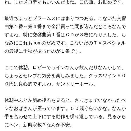
ね。またメロディもいいんだよね、この曲。お勧めです。
最近ちょっとブラームスにはまりつつある。こないだ交響
曲第１番～第４番まで全部買って聞き込んだところなんで
すよね。特に交響曲第１番はＣＤが３枚になりました。ち
なみにこれもfromのだめです。こないだのＴＶスペシャル
の最後に千秋が振ったのが１番です。
ここで休憩。ロビーでワインなんか飲んだりなんかして、
ちょっとセレブな気分を楽しみました。グラスワイン５０
０円は良心的ですよね、サントリーホール。
休憩中ふと左斜め後ろを見ると、さっきまでいなかったヘ
ンなおばさんが座っています。５０歳ぐらいかな。なんか
手を合わせて上下にする動作を繰り返している。見るから
にヘン。新興宗教？なんか不安。