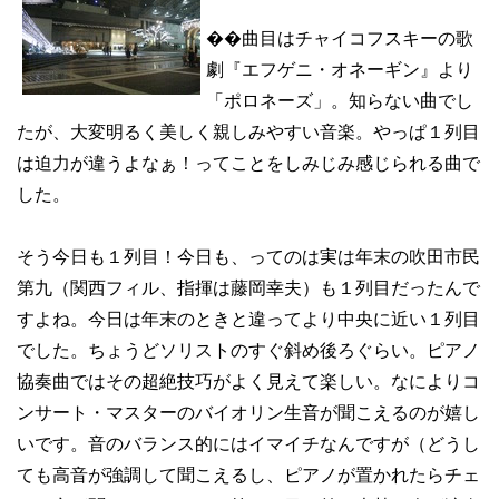
��曲目はチャイコフスキーの歌
劇『エフゲニ・オネーギン』より
「ポロネーズ」。知らない曲でし
たが、大変明るく美しく親しみやすい音楽。やっぱ１列目
は迫力が違うよなぁ！ってことをしみじみ感じられる曲で
した。
そう今日も１列目！今日も、ってのは実は年末の吹田市民
第九（関西フィル、指揮は藤岡幸夫）も１列目だったんで
すよね。今日は年末のときと違ってより中央に近い１列目
でした。ちょうどソリストのすぐ斜め後ろぐらい。ピアノ
協奏曲ではその超絶技巧がよく見えて楽しい。なによりコ
ンサート・マスターのバイオリン生音が聞こえるのが嬉し
いです。音のバランス的にはイマイチなんですが（どうし
ても高音が強調して聞こえるし、ピアノが置かれたらチェ