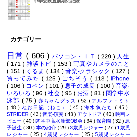
中学受験直前期の記録
カテゴリー
日常
( 606 )
パソコン・ＩＴ
( 229 )
人生
( 171 )
雑談トピ
( 153 )
写真やカメラのこと
( 151 )
くるま
( 134 )
音楽-クラシック
( 127 )
買ってみた
( 125 )
ごちそう
( 113 )
iPhone
( 106 )
コペン
( 101 )
息子の成長
( 100 )
音楽-
いろいろ
( 96 )
社会
( 95 )
お酒
( 81 )
関学中水
泳部
( 75 )
赤ちゃんグッズ
( 52 )
アルファ・ミト
( 48 )
ねお日記（ねこ）
( 45 )
海水魚たち
( 45 )
STRIDER
( 43 )
音楽-演奏
( 43 )
アウトドア
( 40 )
映画レ
ビュー
( 40 )
関学中高水泳部OB会
( 34 )
保育園
( 32 )
息
子誕生
( 30 )
本の紹介
( 29 )
3歳児レジャー
( 27 )
1歳児
レジャー
( 25 )
4歳児レジャー
( 25 )
5歳児レジャー