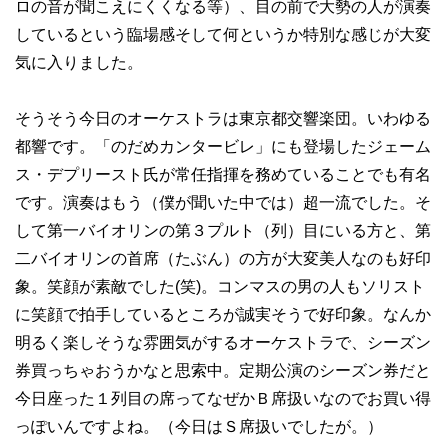
ロの音が聞こえにくくなる等）、目の前で大勢の人が演奏
しているという臨場感そして何というか特別な感じが大変
気に入りました。
そうそう今日のオーケストラは東京都交響楽団。いわゆる
都響です。「のだめカンタービレ」にも登場したジェーム
ス・デプリースト氏が常任指揮を務めていることでも有名
です。演奏はもう（僕が聞いた中では）超一流でした。そ
して第一バイオリンの第３プルト（列）目にいる方と、第
二バイオリンの首席（たぶん）の方が大変美人なのも好印
象。笑顔が素敵でした(笑)。コンマスの男の人もソリスト
に笑顔で拍手しているところが誠実そうで好印象。なんか
明るく楽しそうな雰囲気がするオーケストラで、シーズン
券買っちゃおうかなと思索中。定期公演のシーズン券だと
今日座った１列目の席ってなぜかＢ席扱いなのでお買い得
っぽいんですよね。（今日はＳ席扱いでしたが。）