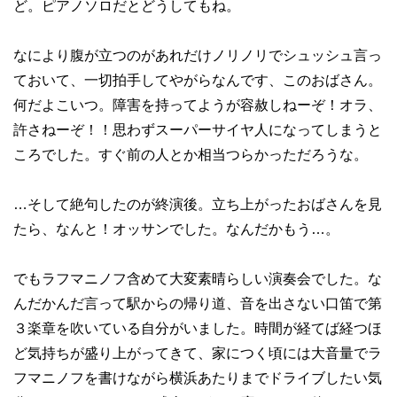
ど。ピアノソロだとどうしてもね。
なにより腹が立つのがあれだけノリノリでシュッシュ言っ
ておいて、一切拍手してやがらなんです、このおばさん。
何だよこいつ。障害を持ってようが容赦しねーぞ！オラ、
許さねーぞ！！思わずスーパーサイヤ人になってしまうと
ころでした。すぐ前の人とか相当つらかっただろうな。
…そして絶句したのが終演後。立ち上がったおばさんを見
たら、なんと！オッサンでした。なんだかもう…。
でもラフマニノフ含めて大変素晴らしい演奏会でした。な
んだかんだ言って駅からの帰り道、音を出さない口笛で第
３楽章を吹いている自分がいました。時間が経てば経つほ
ど気持ちが盛り上がってきて、家につく頃には大音量でラ
フマニノフを書けながら横浜あたりまでドライブしたい気