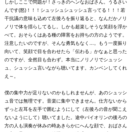
しかしここで問題が！さっきのヘンなおばさん。うるさい
んです(怒)！！！シュッシュシュッシュ言ってる！！！若
干抗議の意味も込めて左後ろを振り返ると、なんだかノリ
ノリで体を揺らしてるし。しかも超楽しそうな笑顔を浮か
べて。おそらくはある種の障害をお持ちの方のようです。
注意したいのですが、そんな勇気もなく…。もう一度振り
向いて、笑顔で目を合わせたら「伝わる」かなぁと思った
のですが、全然目も合わず。本当にノリノリでシュッシ
ュ、シュッシュ言いながら聴いてます。カンベンしてくれ
え～。
僕の集中力が足りないのかもしれませんが、あのシュッシ
ュ音では無理です。音楽に集中できません。仕方ないから
ずっと左耳を左手で囲むようにして（左後ろの音が聞こえ
ないようにして）聴いてました。途中バイオリンの後ろの
方の人も演奏が休みの時あきらかにへんな顔で、おばさん