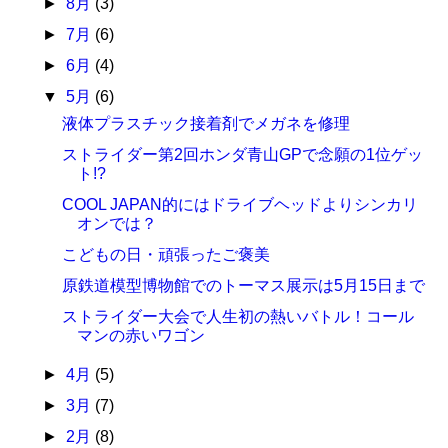
►
8月
(3)
►
7月
(6)
►
6月
(4)
▼
5月
(6)
液体プラスチック接着剤でメガネを修理
ストライダー第2回ホンダ青山GPで念願の1位ゲッ
ト!?
COOL JAPAN的にはドライブヘッドよりシンカリ
オンでは？
こどもの日・頑張ったご褒美
原鉄道模型博物館でのトーマス展示は5月15日まで
ストライダー大会で人生初の熱いバトル！コール
マンの赤いワゴン
►
4月
(5)
►
3月
(7)
►
2月
(8)