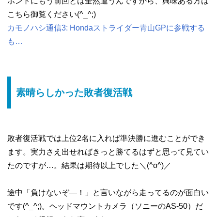
ホントにもう前回とは全然違うんですから、興味ある方は
こちら御覧ください(^_^;)
カモノハシ通信3: Hondaストライダー青山GPに参戦する
も…
素晴らしかった敗者復活戦
敗者復活戦では上位2名に入れば準決勝に進むことができ
ます。実力さえ出せればきっと勝てるはずと思って見てい
たのですが…。結果は期待以上でした＼(^o^)／
途中「負けないぞ―！」と言いながら走ってるのが面白い
です(^_^;)。ヘッドマウントカメラ（ソニーのAS-50）だ