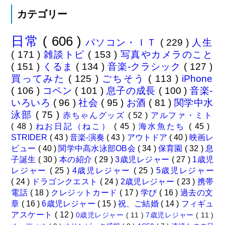
カテゴリー
日常
( 606 )
パソコン・ＩＴ
( 229 )
人生
( 171 )
雑談トピ
( 153 )
写真やカメラのこと
( 151 )
くるま
( 134 )
音楽-クラシック
( 127 )
買ってみた
( 125 )
ごちそう
( 113 )
iPhone
( 106 )
コペン
( 101 )
息子の成長
( 100 )
音楽-
いろいろ
( 96 )
社会
( 95 )
お酒
( 81 )
関学中水
泳部
( 75 )
赤ちゃんグッズ
( 52 )
アルファ・ミト
( 48 )
ねお日記（ねこ）
( 45 )
海水魚たち
( 45 )
STRIDER
( 43 )
音楽-演奏
( 43 )
アウトドア
( 40 )
映画レ
ビュー
( 40 )
関学中高水泳部OB会
( 34 )
保育園
( 32 )
息
子誕生
( 30 )
本の紹介
( 29 )
3歳児レジャー
( 27 )
1歳児
レジャー
( 25 )
4歳児レジャー
( 25 )
5歳児レジャー
( 24 )
ドラゴンクエスト
( 24 )
2歳児レジャー
( 23 )
携帯
電話
( 18 )
クレジットカード
( 17 )
学び
( 16 )
過去の文
章
( 16 )
6歳児レジャー
( 15 )
祝、ご結婚
( 14 )
フィギュ
アスケート
( 12 )
0歳児レジャー
( 11 )
7歳児レジャー
( 11 )