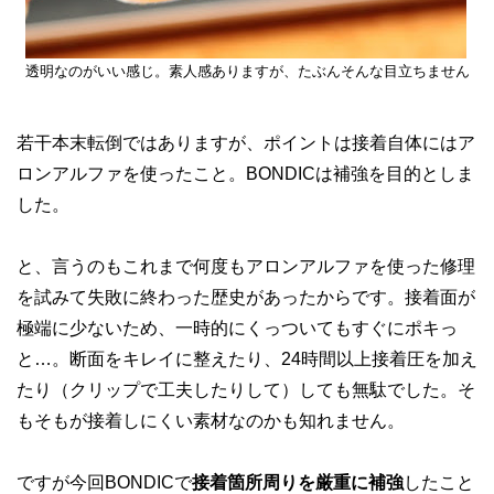
透明なのがいい感じ。素人感ありますが、たぶんそんな目立ちません
若干本末転倒ではありますが、ポイントは接着自体にはア
ロンアルファを使ったこと。BONDICは補強を目的としま
した。
と、言うのもこれまで何度もアロンアルファを使った修理
を試みて失敗に終わった歴史があったからです。接着面が
極端に少ないため、一時的にくっついてもすぐにポキっ
と…。断面をキレイに整えたり、24時間以上接着圧を加え
たり（クリップで工夫したりして）しても無駄でした。そ
もそもが接着しにくい素材なのかも知れません。
ですが今回BONDICで
接着箇所周りを厳重に補強
したこと