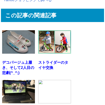
この記事の関連記事
デコパージュ上履
ストライダーのタ
き、そして2人目の
イヤ交換
悲劇(^_^;)