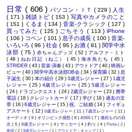
日常
( 606 )
パソコン・ＩＴ
( 229 )
人生
( 171 )
雑談トピ
( 153 )
写真やカメラのこと
( 151 )
くるま
( 134 )
音楽-クラシック
( 127 )
買ってみた
( 125 )
ごちそう
( 113 )
iPhone
( 106 )
コペン
( 101 )
息子の成長
( 100 )
音楽-
いろいろ
( 96 )
社会
( 95 )
お酒
( 81 )
関学中水
泳部
( 75 )
赤ちゃんグッズ
( 52 )
アルファ・ミト
( 48 )
ねお日記（ねこ）
( 45 )
海水魚たち
( 45 )
STRIDER
( 43 )
音楽-演奏
( 43 )
アウトドア
( 40 )
映画レ
ビュー
( 40 )
関学中高水泳部OB会
( 34 )
保育園
( 32 )
息
子誕生
( 30 )
本の紹介
( 29 )
3歳児レジャー
( 27 )
1歳児
レジャー
( 25 )
4歳児レジャー
( 25 )
5歳児レジャー
( 24 )
ドラゴンクエスト
( 24 )
2歳児レジャー
( 23 )
携帯
電話
( 18 )
クレジットカード
( 17 )
学び
( 16 )
過去の文
章
( 16 )
6歳児レジャー
( 15 )
祝、ご結婚
( 14 )
フィギュ
アスケート
( 12 )
0歳児レジャー
( 11 )
7歳児レジャー
( 11 )
オーディオ
( 9 )
オリンピック感想
( 8 )
AS50
( 7 )
連続ものの目
次
( 5 )
8歳児レジャー
( 4 )
サッカー
( 4 )
釣り
( 4 )
Ponta
( 2 )
奥様
( 2 )
9歳児レジャー
( 1 )
アウトドア・キャンプ
( 1 )