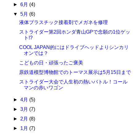
►
6月
(4)
▼
5月
(6)
液体プラスチック接着剤でメガネを修理
ストライダー第2回ホンダ青山GPで念願の1位ゲッ
ト!?
COOL JAPAN的にはドライブヘッドよりシンカリ
オンでは？
こどもの日・頑張ったご褒美
原鉄道模型博物館でのトーマス展示は5月15日まで
ストライダー大会で人生初の熱いバトル！コール
マンの赤いワゴン
►
4月
(5)
►
3月
(7)
►
2月
(8)
►
1月
(7)