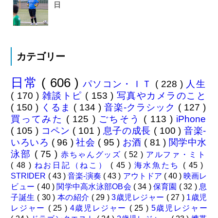
日
カテゴリー
日常
( 606 )
パソコン・ＩＴ
( 228 )
人生
( 170 )
雑談トピ
( 153 )
写真やカメラのこと
( 150 )
くるま
( 134 )
音楽-クラシック
( 127 )
買ってみた
( 125 )
ごちそう
( 113 )
iPhone
( 105 )
コペン
( 101 )
息子の成長
( 100 )
音楽-
いろいろ
( 96 )
社会
( 95 )
お酒
( 81 )
関学中水
泳部
( 75 )
赤ちゃんグッズ
( 52 )
アルファ・ミト
( 48 )
ねお日記（ねこ）
( 45 )
海水魚たち
( 45 )
STRIDER
( 43 )
音楽-演奏
( 43 )
アウトドア
( 40 )
映画レ
ビュー
( 40 )
関学中高水泳部OB会
( 34 )
保育園
( 32 )
息
子誕生
( 30 )
本の紹介
( 29 )
3歳児レジャー
( 27 )
1歳児
レジャー
( 25 )
4歳児レジャー
( 25 )
5歳児レジャー