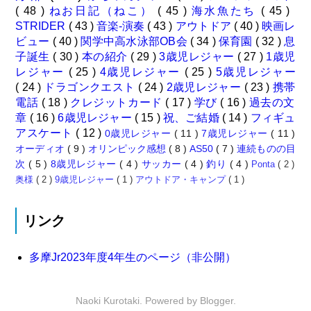
( 48 )
ねお日記（ねこ）
( 45 )
海水魚たち
( 45 )
STRIDER
( 43 )
音楽-演奏
( 43 )
アウトドア
( 40 )
映画レ
ビュー
( 40 )
関学中高水泳部OB会
( 34 )
保育園
( 32 )
息
子誕生
( 30 )
本の紹介
( 29 )
3歳児レジャー
( 27 )
1歳児
レジャー
( 25 )
4歳児レジャー
( 25 )
5歳児レジャー
( 24 )
ドラゴンクエスト
( 24 )
2歳児レジャー
( 23 )
携帯
電話
( 18 )
クレジットカード
( 17 )
学び
( 16 )
過去の文
章
( 16 )
6歳児レジャー
( 15 )
祝、ご結婚
( 14 )
フィギュ
アスケート
( 12 )
0歳児レジャー
( 11 )
7歳児レジャー
( 11 )
オーディオ
( 9 )
オリンピック感想
( 8 )
AS50
( 7 )
連続ものの目
次
( 5 )
8歳児レジャー
( 4 )
サッカー
( 4 )
釣り
( 4 )
Ponta
( 2 )
奥様
( 2 )
9歳児レジャー
( 1 )
アウトドア・キャンプ
( 1 )
リンク
多摩Jr2023年度4年生のページ（非公開）
Naoki Kurotaki. Powered by
Blogger
.