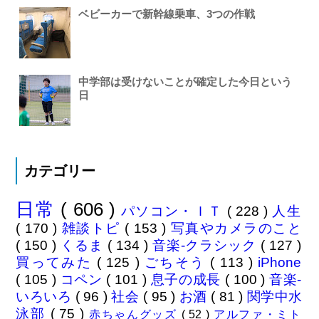
ベビーカーで新幹線乗車、3つの作戦
中学部は受けないことが確定した今日という
日
カテゴリー
日常
( 606 )
パソコン・ＩＴ
( 228 )
人生
( 170 )
雑談トピ
( 153 )
写真やカメラのこと
( 150 )
くるま
( 134 )
音楽-クラシック
( 127 )
買ってみた
( 125 )
ごちそう
( 113 )
iPhone
( 105 )
コペン
( 101 )
息子の成長
( 100 )
音楽-
いろいろ
( 96 )
社会
( 95 )
お酒
( 81 )
関学中水
泳部
( 75 )
赤ちゃんグッズ
( 52 )
アルファ・ミト