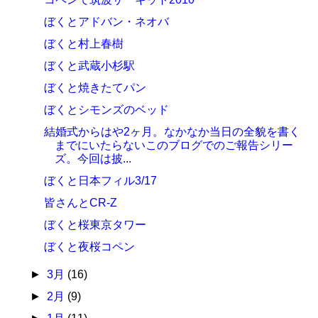
ぼくとアドバン・ネオバ
ぼくと村上春樹
ぼくと武蔵小杉駅
ぼくと焼きたてパン
ぼくとシモンズのベッド
結婚式からはや2ヶ月。なかなか当日の全貌を書く
までにいたらないこのブログでのご報告シリー
ズ。今回は披...
ぼくと日本フィル3/17
皆さんとCR-Z
ぼくと桜東京タワー
ぼくと夜桜コペン
►
3月
(16)
►
2月
(9)