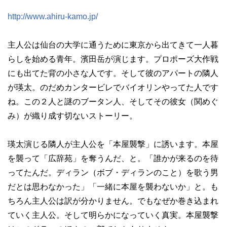
http://www.ahiru-kamo.jp/
主人公は仙台の大学に通うために東京から出てきて一人暮
らしを始める青年。濱田岳が演じます。プロポーズ大作戦
にも出てた背の小さな人です。そして彼のアパートの隣人
が瑛太。のだめカンタービレでバイオリンやってた人です
ね。この２人と謎のブータン人、そしてその彼女（関めぐ
み）が織り成す切ないストーリー。
瑛太演じる隣人が主人公を「本屋襲撃」に誘います。本屋
を襲って「広辞苑」を奪うんだ、と。「誰かが来るのを待
ってたんだ。ディラン（ボブ・ディランのこと）を歌う男
だとは思わなかった」「一緒に本屋を襲わないか」と。も
ちろん主人公は訳が分かりません。でもなぜか巻き込まれ
ていく主人公。そして明らかになっていく真実。本屋襲撃