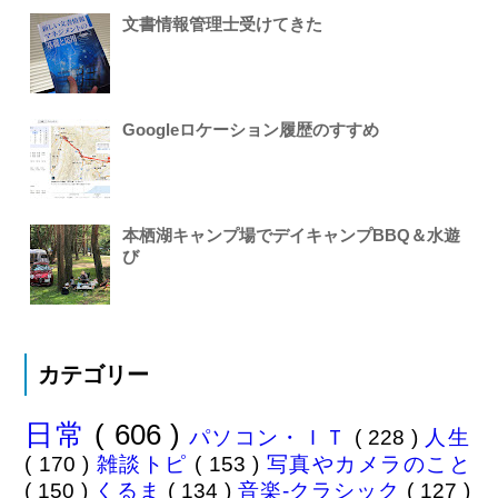
文書情報管理士受けてきた
Googleロケーション履歴のすすめ
本栖湖キャンプ場でデイキャンプBBQ＆水遊
び
カテゴリー
日常
( 606 )
パソコン・ＩＴ
( 228 )
人生
( 170 )
雑談トピ
( 153 )
写真やカメラのこと
( 150 )
くるま
( 134 )
音楽-クラシック
( 127 )