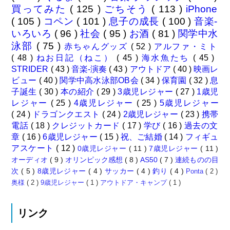
買ってみた
( 125 )
ごちそう
( 113 )
iPhone
( 105 )
コペン
( 101 )
息子の成長
( 100 )
音楽-
いろいろ
( 96 )
社会
( 95 )
お酒
( 81 )
関学中水
泳部
( 75 )
赤ちゃんグッズ
( 52 )
アルファ・ミト
( 48 )
ねお日記（ねこ）
( 45 )
海水魚たち
( 45 )
STRIDER
( 43 )
音楽-演奏
( 43 )
アウトドア
( 40 )
映画レ
ビュー
( 40 )
関学中高水泳部OB会
( 34 )
保育園
( 32 )
息
子誕生
( 30 )
本の紹介
( 29 )
3歳児レジャー
( 27 )
1歳児
レジャー
( 25 )
4歳児レジャー
( 25 )
5歳児レジャー
( 24 )
ドラゴンクエスト
( 24 )
2歳児レジャー
( 23 )
携帯
電話
( 18 )
クレジットカード
( 17 )
学び
( 16 )
過去の文
章
( 16 )
6歳児レジャー
( 15 )
祝、ご結婚
( 14 )
フィギュ
アスケート
( 12 )
0歳児レジャー
( 11 )
7歳児レジャー
( 11 )
オーディオ
( 9 )
オリンピック感想
( 8 )
AS50
( 7 )
連続ものの目
次
( 5 )
8歳児レジャー
( 4 )
サッカー
( 4 )
釣り
( 4 )
Ponta
( 2 )
奥様
( 2 )
9歳児レジャー
( 1 )
アウトドア・キャンプ
( 1 )
リンク