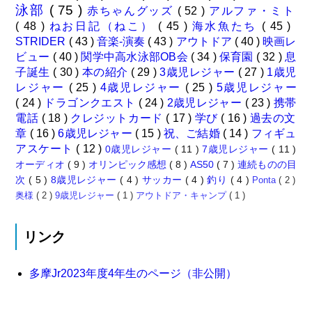
泳部
( 75 )
赤ちゃんグッズ
( 52 )
アルファ・ミト
( 48 )
ねお日記（ねこ）
( 45 )
海水魚たち
( 45 )
STRIDER
( 43 )
音楽-演奏
( 43 )
アウトドア
( 40 )
映画レ
ビュー
( 40 )
関学中高水泳部OB会
( 34 )
保育園
( 32 )
息
子誕生
( 30 )
本の紹介
( 29 )
3歳児レジャー
( 27 )
1歳児
レジャー
( 25 )
4歳児レジャー
( 25 )
5歳児レジャー
( 24 )
ドラゴンクエスト
( 24 )
2歳児レジャー
( 23 )
携帯
電話
( 18 )
クレジットカード
( 17 )
学び
( 16 )
過去の文
章
( 16 )
6歳児レジャー
( 15 )
祝、ご結婚
( 14 )
フィギュ
アスケート
( 12 )
0歳児レジャー
( 11 )
7歳児レジャー
( 11 )
オーディオ
( 9 )
オリンピック感想
( 8 )
AS50
( 7 )
連続ものの目
次
( 5 )
8歳児レジャー
( 4 )
サッカー
( 4 )
釣り
( 4 )
Ponta
( 2 )
奥様
( 2 )
9歳児レジャー
( 1 )
アウトドア・キャンプ
( 1 )
リンク
多摩Jr2023年度4年生のページ（非公開）