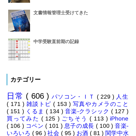
文書情報管理士受けてきた
中学受験直前期の記録
カテゴリー
日常
( 606 )
パソコン・ＩＴ
( 229 )
人生
( 171 )
雑談トピ
( 153 )
写真やカメラのこと
( 151 )
くるま
( 134 )
音楽-クラシック
( 127 )
買ってみた
( 125 )
ごちそう
( 113 )
iPhone
( 106 )
コペン
( 101 )
息子の成長
( 100 )
音楽-
いろいろ
( 96 )
社会
( 95 )
お酒
( 81 )
関学中水