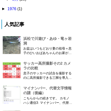
►
1976
(1)
人気記事
浜松で川遊び・あゆ・竜ヶ岩
洞
お盆はいつもどおり妻の祖母＝息
子のひいおばあちゃんのお家があ
る浜松に行ってきました。ひいお
ばあちゃんがご健在なのはとって
サッカー高所撮影その2 カメ
もありがたいことです。 5歳vs88
ラの比較
歳 ひいおばあちゃんとの対決！
息子のサッカーの試合を撮影する
カモノハシ通信3 神宮寺川で水遊
のに高所撮影できる三脚を導入し
び、下の方に動画も付けてます
た話 の続きです。 最大7.5mの高
竜ヶ岩洞と鮎つ...
さからフィールド全体（少年用な
マイナンバー、代替文字情報
ので大人用の半分の大きさです）
の謎（後編）
を撮影できればカメラを放置して
こちらからの続きです。 カモノ
の撮影ができますし、選手のポジ
ハシ通信3: マイナンバー、代替文
ショニングを俯瞰で見てあとから
字情報の謎（前編） そもそも子
分析することもできます。 で、