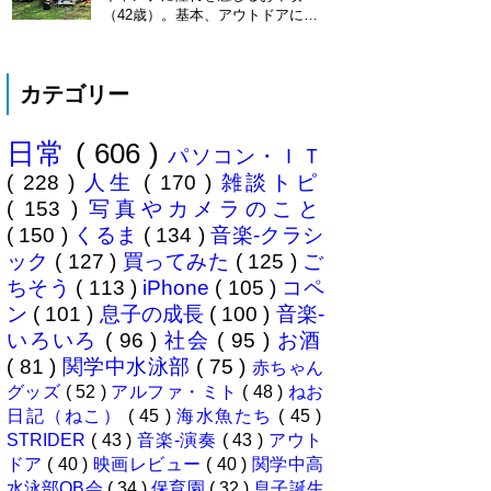
※2013年11月8日 追記※ 残念な
（42歳）。基本、アウトドアには
こ...
あまり縁がない人生を送ってきた
僕ですが、ここに来てキャンプ熱
が高騰。まずは冷静にデイキャン
カテゴリー
プからはじめてみることに。ハー
マイオニーさん（奥様＝魔女）の
休みに合わせ平日に代休を取り行
日常
( 606 )
ってきました、場所は 本栖湖キ
パソコン・ＩＴ
ャンプ場 ...
( 228 )
人生
( 170 )
雑談トピ
( 153 )
写真やカメラのこと
( 150 )
くるま
( 134 )
音楽-クラシ
ック
( 127 )
買ってみた
( 125 )
ご
ちそう
( 113 )
iPhone
( 105 )
コペ
ン
( 101 )
息子の成長
( 100 )
音楽-
いろいろ
( 96 )
社会
( 95 )
お酒
( 81 )
関学中水泳部
( 75 )
赤ちゃん
グッズ
( 52 )
アルファ・ミト
( 48 )
ねお
日記（ねこ）
( 45 )
海水魚たち
( 45 )
STRIDER
( 43 )
音楽-演奏
( 43 )
アウト
ドア
( 40 )
映画レビュー
( 40 )
関学中高
水泳部OB会
( 34 )
保育園
( 32 )
息子誕生