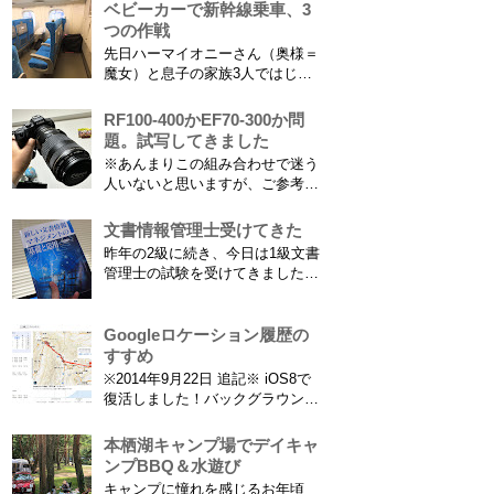
供の名前に使える漢字には制限が
ベビーカーで新幹線乗車、3
問題...
あります。たまに使える漢字が増
つの作戦
えたり減ったりしてニュースにな
先日ハーマイオニーさん（奥様＝
ってますよね。（2015年１月には
魔女）と息子の家族3人ではじめ
「巫」の字が人名漢字に追加され
て、東海道新幹線に乗ってきまし
てニュースになっていまし...
た。息子はまだ8ヶ月なので基本
RF100-400かEF70-300か問
ヒザの上なのですが、問題はベビ
題。試写してきました
ーカーをどうするか。色々事前に
※あんまりこの組み合わせで迷う
調べたことと、実際に乗ってわか
人いないと思いますが、ご参考に
ったことをご報告いたします！ ※
なれば。EF70-300は1型というこ
東海道新幹線限定ネタもあります
とにご注意ください。 息子がサ
文書情報管理士受けてきた
ので...
ッカーを始めたことで望遠レンズ
昨年の2級に続き、今日は1級文書
をつけての撮影機会がまた増えて
管理士の試験を受けてきました。
きました。使っているのは EF70-
合格発表は月末だけど、こんな記
300mm F4-5.6 IS USM というレ
事書いてもし不合格だったら恥ず
ンズです...
かしい…。 ※後日追記※ 無事合
Googleロケーション履歴の
格してました。しかも成績が上位
すすめ
3名以内？とかで表彰してもらい
※2014年9月22日 追記※ iOS8で
ました\( ˆoˆ )/ 文書の取り扱いや
復活しました！バックグラウンド
電子化、e文書...
で常時記録してくれています。
iPhone 6 Plusで確認しました。
本栖湖キャンプ場でデイキャ
カモノハシ通信3: Googleロケー
ンプBBQ＆水遊び
ション履歴がiOS8で復活！
キャンプに憧れを感じるお年頃