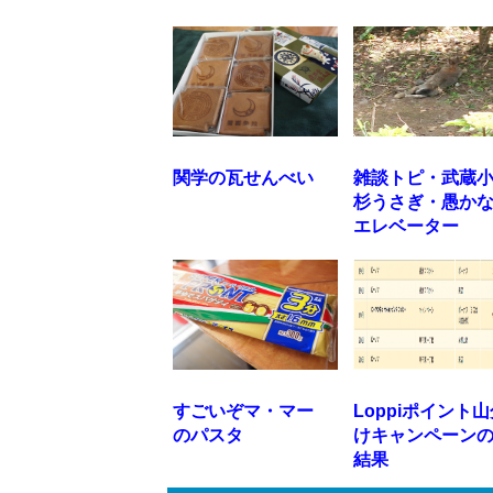
関学の瓦せんべい
雑談トピ・武蔵
杉うさぎ・愚か
エレベーター
すごいぞマ・マー
Loppiポイント
のパスタ
けキャンペーン
結果