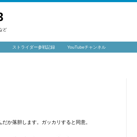
3
など
ストライダー参戦記録
YouTubeチャンネル
んだか落胆します。ガッカリすると同意。