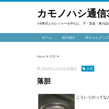
カモノハシ通信
小6男児とのレジャーを中心に、IT・音楽・車の話
ホーム
自己紹介
赤ちゃんグッズ
Home
日常
2004年11月25日木曜日
日常
落胆
こういうのってな