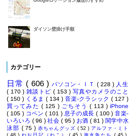
Googleロケーション履歴のすすめ
ダイソン壁掛け手順
カテゴリー
日常
( 606 )
パソコン・ＩＴ
( 228 )
人生
( 170 )
雑談トピ
( 153 )
写真やカメラのこと
( 150 )
くるま
( 134 )
音楽-クラシック
( 127 )
買ってみた
( 125 )
ごちそう
( 113 )
iPhone
( 105 )
コペン
( 101 )
息子の成長
( 100 )
音楽-
いろいろ
( 96 )
社会
( 95 )
お酒
( 81 )
関学中水
泳部
( 75 )
赤ちゃんグッズ
( 52 )
アルファ・ミト
( 48 )
ねお日記（ねこ）
( 45 )
海水魚たち
( 45 )