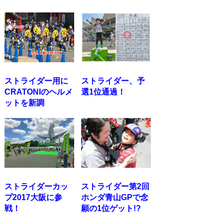
ストライダー用に
ストライダー、予
CRATONIのヘルメ
選1位通過！
ットを新調
ストライダーカッ
ストライダー第2回
プ2017大阪に参
ホンダ青山GPで念
戦！
願の1位ゲット!?