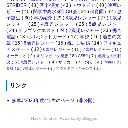
STRIDER
( 43 )
音楽-演奏
( 43 )
アウトドア
( 40 )
映画レ
ビュー
( 40 )
関学中高水泳部OB会
( 34 )
保育園
( 32 )
息
子誕生
( 30 )
本の紹介
( 29 )
3歳児レジャー
( 27 )
1歳児
レジャー
( 25 )
4歳児レジャー
( 25 )
5歳児レジャー
( 24 )
ドラゴンクエスト
( 24 )
2歳児レジャー
( 23 )
携帯
電話
( 18 )
クレジットカード
( 17 )
学び
( 16 )
過去の文
章
( 16 )
6歳児レジャー
( 15 )
祝、ご結婚
( 14 )
フィギュ
アスケート
( 12 )
0歳児レジャー
( 11 )
7歳児レジャー
( 11 )
オーディオ
( 9 )
オリンピック感想
( 8 )
AS50
( 7 )
連続ものの目
次
( 5 )
8歳児レジャー
( 4 )
サッカー
( 4 )
釣り
( 4 )
Ponta
( 2 )
奥様
( 2 )
9歳児レジャー
( 1 )
アウトドア・キャンプ
( 1 )
リンク
多摩Jr2023年度4年生のページ（非公開）
Naoki Kurotaki. Powered by
Blogger
.