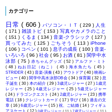
カテゴリー
日常
( 606 )
パソコン・ＩＴ
( 229 )
人生
( 171 )
雑談トピ
( 153 )
写真やカメラのこと
( 151 )
くるま
( 134 )
音楽-クラシック
( 127 )
買ってみた
( 125 )
ごちそう
( 113 )
iPhone
( 106 )
コペン
( 101 )
息子の成長
( 100 )
音楽-
いろいろ
( 96 )
社会
( 95 )
お酒
( 81 )
関学中水
泳部
( 75 )
赤ちゃんグッズ
( 52 )
アルファ・ミト
( 48 )
ねお日記（ねこ）
( 45 )
海水魚たち
( 45 )
STRIDER
( 43 )
音楽-演奏
( 43 )
アウトドア
( 40 )
映画レ
ビュー
( 40 )
関学中高水泳部OB会
( 34 )
保育園
( 32 )
息
子誕生
( 30 )
本の紹介
( 29 )
3歳児レジャー
( 27 )
1歳児
レジャー
( 25 )
4歳児レジャー
( 25 )
5歳児レジャー
( 24 )
ドラゴンクエスト
( 24 )
2歳児レジャー
( 23 )
携帯
電話
( 18 )
クレジットカード
( 17 )
学び
( 16 )
過去の文
章
( 16 )
6歳児レジャー
( 15 )
祝、ご結婚
( 14 )
フィギュ
アスケート
( 12 )
0歳児レジャー
( 11 )
7歳児レジャー
( 11 )