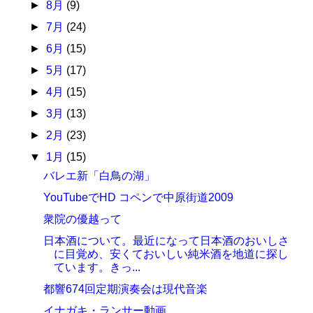
►
8月
(9)
►
7月
(24)
►
6月
(15)
►
5月
(17)
►
4月
(15)
►
3月
(13)
►
2月
(23)
▼
1月
(15)
バレエ新「白鳥の湖」
YouTubeでHD コペンで中原街道2009
衆院の優越って
日本酒について。最近になって日本酒のおいしさ
に目覚め、安くておいしい純米酒を地道に探し
ています。きっ...
都響674回定期演奏会は現代音楽
イナガキ・ランサー動画