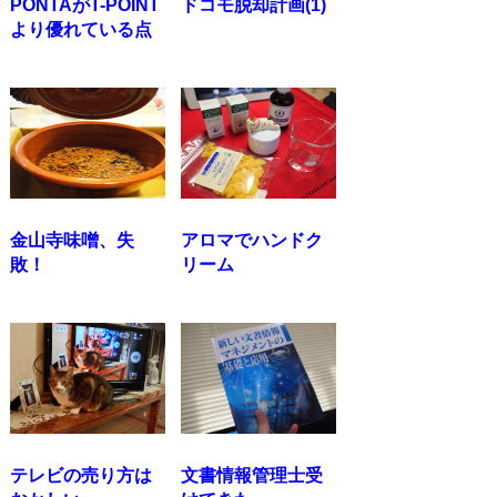
PONTAがT-POINT
ドコモ脱却計画(1)
より優れている点
金山寺味噌、失
アロマでハンドク
敗！
リーム
テレビの売り方は
文書情報管理士受