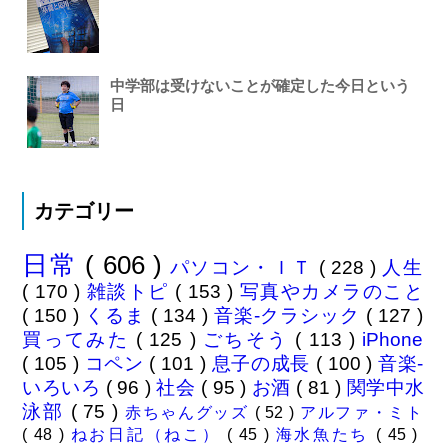
中学部は受けないことが確定した今日という
日
カテゴリー
日常
( 606 )
パソコン・ＩＴ
( 228 )
人生
( 170 )
雑談トピ
( 153 )
写真やカメラのこと
( 150 )
くるま
( 134 )
音楽-クラシック
( 127 )
買ってみた
( 125 )
ごちそう
( 113 )
iPhone
( 105 )
コペン
( 101 )
息子の成長
( 100 )
音楽-
いろいろ
( 96 )
社会
( 95 )
お酒
( 81 )
関学中水
泳部
( 75 )
赤ちゃんグッズ
( 52 )
アルファ・ミト
( 48 )
ねお日記（ねこ）
( 45 )
海水魚たち
( 45 )