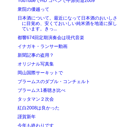
YouTubeでHD コペンで中原街道2009
衆院の優越って
日本酒について。最近になって日本酒のおいしさ
に目覚め、安くておいしい純米酒を地道に探し
ています。きっ...
都響674回定期演奏会は現代音楽
イナガキ・ランサー動画
新聞記事の盗用？
オリジナル写真集
岡山国際サーキットで
ブラームスのダブル・コンチェルト
ブラームス1番聴き比べ
タッタマン２次会
紅白2008は良かった
謹賀新年
今年も終わりです