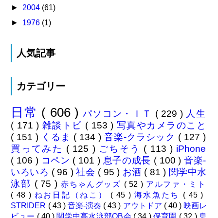
►
2004
(61)
►
1976
(1)
人気記事
カテゴリー
日常
( 606 )
パソコン・ＩＴ
( 229 )
人生
( 171 )
雑談トピ
( 153 )
写真やカメラのこと
( 151 )
くるま
( 134 )
音楽-クラシック
( 127 )
買ってみた
( 125 )
ごちそう
( 113 )
iPhone
( 106 )
コペン
( 101 )
息子の成長
( 100 )
音楽-
いろいろ
( 96 )
社会
( 95 )
お酒
( 81 )
関学中水
泳部
( 75 )
赤ちゃんグッズ
( 52 )
アルファ・ミト
( 48 )
ねお日記（ねこ）
( 45 )
海水魚たち
( 45 )
STRIDER
( 43 )
音楽-演奏
( 43 )
アウトドア
( 40 )
映画レ
ビュー
( 40 )
関学中高水泳部OB会
( 34 )
保育園
( 32 )
息