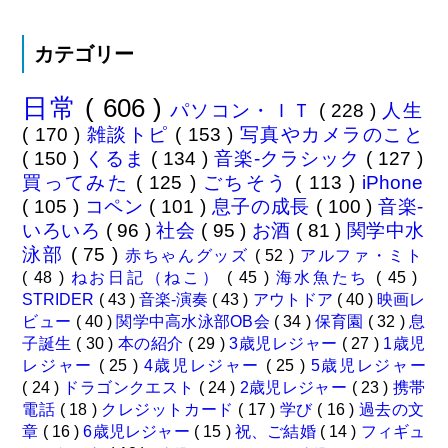
カテゴリー
日常
( 606 )
パソコン・ＩＴ
( 228 )
人生
( 170 )
雑談トピ
( 153 )
写真やカメラのこと
( 150 )
くるま
( 134 )
音楽-クラシック
( 127 )
買ってみた
( 125 )
ごちそう
( 113 )
iPhone
( 105 )
コペン
( 101 )
息子の成長
( 100 )
音楽-
いろいろ
( 96 )
社会
( 95 )
お酒
( 81 )
関学中水
泳部
( 75 )
赤ちゃんグッズ
( 52 )
アルファ・ミト
( 48 )
ねお日記（ねこ）
( 45 )
海水魚たち
( 45 )
STRIDER
( 43 )
音楽-演奏
( 43 )
アウトドア
( 40 )
映画レ
ビュー
( 40 )
関学中高水泳部OB会
( 34 )
保育園
( 32 )
息
子誕生
( 30 )
本の紹介
( 29 )
3歳児レジャー
( 27 )
1歳児
レジャー
( 25 )
4歳児レジャー
( 25 )
5歳児レジャー
( 24 )
ドラゴンクエスト
( 24 )
2歳児レジャー
( 23 )
携帯
電話
( 18 )
クレジットカード
( 17 )
学び
( 16 )
過去の文
章
( 16 )
6歳児レジャー
( 15 )
祝、ご結婚
( 14 )
フィギュ