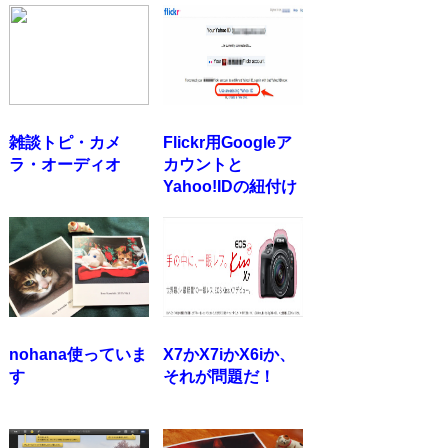
雑談トピ・カメ
Flickr用Googleア
ラ・オーディオ
カウントと
Yahoo!IDの紐付け
nohana使っていま
X7かX7iかX6iか、
す
それが問題だ！