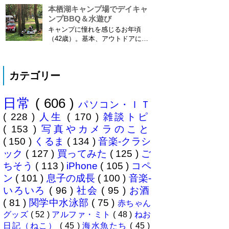
iPhone 6 Plusで確認しました。
本栖湖キャンプ場でデイキャ
カモノハシ通信3: Googleロケー
ンプBBQ＆水遊び
ション履歴がiOS8で復活！
キャンプに憧れを感じるお年頃
※2013年11月8日 追記※ 残念な
（42歳）。基本、アウトドアには
こ...
あまり縁がない人生を送ってきた
僕ですが、ここに来てキャンプ熱
が高騰。まずは冷静にデイキャン
カテゴリー
プからはじめてみることに。ハー
マイオニーさん（奥様＝魔女）の
休みに合わせ平日に代休を取り行
日常
( 606 )
ってきました、場所は 本栖湖キ
パソコン・ＩＴ
ャンプ場 ...
( 228 )
人生
( 170 )
雑談トピ
( 153 )
写真やカメラのこと
( 150 )
くるま
( 134 )
音楽-クラシ
ック
( 127 )
買ってみた
( 125 )
ご
ちそう
( 113 )
iPhone
( 105 )
コペ
ン
( 101 )
息子の成長
( 100 )
音楽-
いろいろ
( 96 )
社会
( 95 )
お酒
( 81 )
関学中水泳部
( 75 )
赤ちゃん
グッズ
( 52 )
アルファ・ミト
( 48 )
ねお
日記（ねこ）
( 45 )
海水魚たち
( 45 )