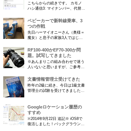
こちらからの続きです。 カモノ
の撮影ができますし、選手のポジ
ハシ通信3: マイナンバー、代替文
ショニングを俯瞰で見てあとから
字情報の謎（前編） そもそも子
分析することもできます。 で、
供の名前に使える漢字には制限が
ベビーカーで新幹線乗車、3
問題...
あります。たまに使える漢字が増
つの作戦
えたり減ったりしてニュースにな
先日ハーマイオニーさん（奥様＝
ってますよね。（2015年１月には
魔女）と息子の家族3人ではじめ
「巫」の字が人名漢字に追加され
て、東海道新幹線に乗ってきまし
てニュースになっていまし...
た。息子はまだ8ヶ月なので基本
RF100-400かEF70-300か問
ヒザの上なのですが、問題はベビ
題。試写してきました
ーカーをどうするか。色々事前に
※あんまりこの組み合わせで迷う
調べたことと、実際に乗ってわか
人いないと思いますが、ご参考に
ったことをご報告いたします！ ※
なれば。EF70-300は1型というこ
東海道新幹線限定ネタもあります
とにご注意ください。 息子がサ
文書情報管理士受けてきた
ので...
ッカーを始めたことで望遠レンズ
昨年の2級に続き、今日は1級文書
をつけての撮影機会がまた増えて
管理士の試験を受けてきました。
きました。使っているのは EF70-
合格発表は月末だけど、こんな記
300mm F4-5.6 IS USM というレ
事書いてもし不合格だったら恥ず
ンズです...
かしい…。 ※後日追記※ 無事合
Googleロケーション履歴の
格してました。しかも成績が上位
すすめ
3名以内？とかで表彰してもらい
※2014年9月22日 追記※ iOS8で
ました\( ˆoˆ )/ 文書の取り扱いや
復活しました！バックグラウンド
電子化、e文書...
で常時記録してくれています。