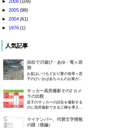
►
2006
(109)
►
2005
(98)
►
2004
(61)
►
1976
(1)
人気記事
浜松で川遊び・あゆ・竜ヶ岩
洞
お盆はいつもどおり妻の祖母＝息
子のひいおばあちゃんのお家があ
る浜松に行ってきました。ひいお
ばあちゃんがご健在なのはとって
サッカー高所撮影その2 カメ
もありがたいことです。 5歳vs88
ラの比較
歳 ひいおばあちゃんとの対決！
息子のサッカーの試合を撮影する
カモノハシ通信3 神宮寺川で水遊
のに高所撮影できる三脚を導入し
び、下の方に動画も付けてます
た話 の続きです。 最大7.5mの高
竜ヶ岩洞と鮎つ...
さからフィールド全体（少年用な
マイナンバー、代替文字情報
ので大人用の半分の大きさです）
の謎（後編）
を撮影できればカメラを放置して