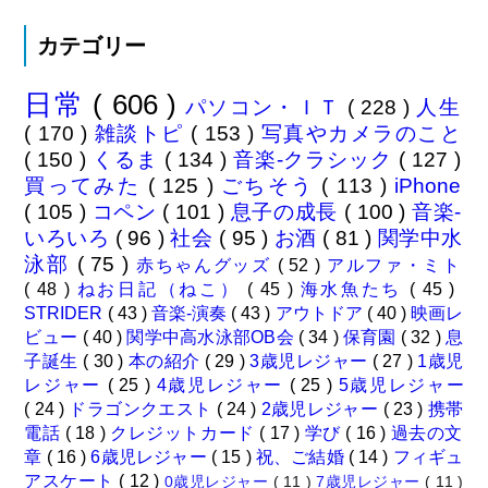
カテゴリー
日常
( 606 )
パソコン・ＩＴ
( 228 )
人生
( 170 )
雑談トピ
( 153 )
写真やカメラのこと
( 150 )
くるま
( 134 )
音楽-クラシック
( 127 )
買ってみた
( 125 )
ごちそう
( 113 )
iPhone
( 105 )
コペン
( 101 )
息子の成長
( 100 )
音楽-
いろいろ
( 96 )
社会
( 95 )
お酒
( 81 )
関学中水
泳部
( 75 )
赤ちゃんグッズ
( 52 )
アルファ・ミト
( 48 )
ねお日記（ねこ）
( 45 )
海水魚たち
( 45 )
STRIDER
( 43 )
音楽-演奏
( 43 )
アウトドア
( 40 )
映画レ
ビュー
( 40 )
関学中高水泳部OB会
( 34 )
保育園
( 32 )
息
子誕生
( 30 )
本の紹介
( 29 )
3歳児レジャー
( 27 )
1歳児
レジャー
( 25 )
4歳児レジャー
( 25 )
5歳児レジャー
( 24 )
ドラゴンクエスト
( 24 )
2歳児レジャー
( 23 )
携帯
電話
( 18 )
クレジットカード
( 17 )
学び
( 16 )
過去の文
章
( 16 )
6歳児レジャー
( 15 )
祝、ご結婚
( 14 )
フィギュ
アスケート
( 12 )
0歳児レジャー
( 11 )
7歳児レジャー
( 11 )