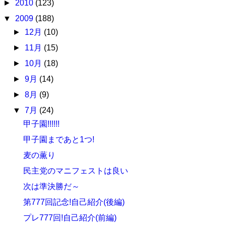
►
2010
(123)
▼
2009
(188)
►
12月
(10)
►
11月
(15)
►
10月
(18)
►
9月
(14)
►
8月
(9)
▼
7月
(24)
甲子園!!!!!!
甲子園まであと1つ!
麦の薫り
民主党のマニフェストは良い
次は準決勝だ～
第777回記念!自己紹介(後編)
プレ777回!自己紹介(前編)