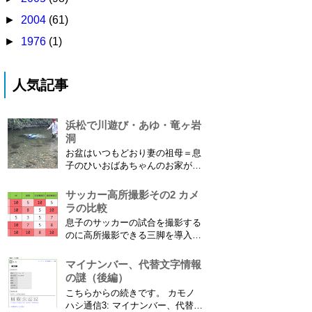
►
2004
(61)
►
1976
(1)
人気記事
浜松で川遊び・あゆ・竜ヶ岩
洞
お盆はいつもどおり妻の祖母＝息
子のひいおばあちゃんのお家があ
る浜松に行ってきました。ひいお
ばあちゃんがご健在なのはとって
サッカー高所撮影その2 カメ
もありがたいことです。 5歳vs88
ラの比較
歳 ひいおばあちゃんとの対決！
息子のサッカーの試合を撮影する
カモノハシ通信3 神宮寺川で水遊
のに高所撮影できる三脚を導入し
び、下の方に動画も付けてます
た話 の続きです。 最大7.5mの高
竜ヶ岩洞と鮎つ...
さからフィールド全体（少年用な
マイナンバー、代替文字情報
ので大人用の半分の大きさです）
の謎（後編）
を撮影できればカメラを放置して
こちらからの続きです。 カモノ
の撮影ができますし、選手のポジ
ハシ通信3: マイナンバー、代替文
ショニングを俯瞰で見てあとから