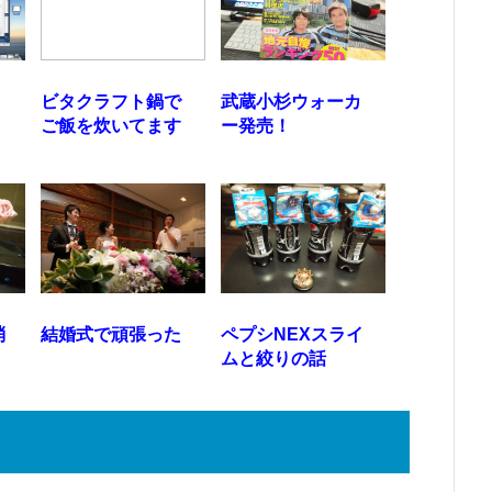
リ
ビタクラフト鍋で
武蔵小杉ウォーカ
ご飯を炊いてます
ー発売！
消
結婚式で頑張った
ペプシNEXスライ
ムと絞りの話