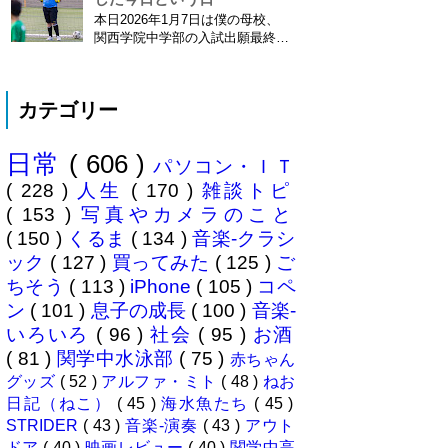
ション履歴がiOS8で復活！
本日2026年1月7日は僕の母校、
※2013年11月8日 追記※ 残念な
関西学院中学部の入試出願最終日
こ...
でした。出願はしませんでした。
うちは神奈川県川崎市ですので当
然と言えば当然ですが・・。 自
カテゴリー
分の息子が12歳になったら母校中
学部に入れたいなぁとうっすら考
えていたこの30余年。居住地的に
日常
( 606 )
その可能性がほぼなくなったこと
パソコン・ＩＴ
は...
( 228 )
人生
( 170 )
雑談トピ
( 153 )
写真やカメラのこと
( 150 )
くるま
( 134 )
音楽-クラシ
ック
( 127 )
買ってみた
( 125 )
ご
ちそう
( 113 )
iPhone
( 105 )
コペ
ン
( 101 )
息子の成長
( 100 )
音楽-
いろいろ
( 96 )
社会
( 95 )
お酒
( 81 )
関学中水泳部
( 75 )
赤ちゃん
グッズ
( 52 )
アルファ・ミト
( 48 )
ねお
日記（ねこ）
( 45 )
海水魚たち
( 45 )
STRIDER
( 43 )
音楽-演奏
( 43 )
アウト
ドア
( 40 )
映画レビュー
( 40 )
関学中高