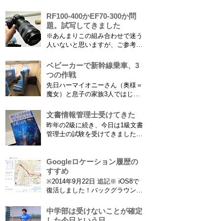
字情報の謎（前編） そもそも子
分析することもできます。 で、
供の名前に使える漢字には制限が
RF100-400かEF70-300か問
問題...
あります。たまに使える漢字が増
題。試写してきました
えたり減ったりしてニュースにな
※あんまりこの組み合わせで迷う
ってますよね。（2015年１月には
人いないと思いますが、ご参考に
「巫」の字が人名漢字に追加され
なれば。EF70-300は1型というこ
てニュースになっていまし...
とにご注意ください。 息子がサ
ベビーカーで新幹線乗車、3
ッカーを始めたことで望遠レンズ
つの作戦
をつけての撮影機会がまた増えて
先日ハーマイオニーさん（奥様＝
きました。使っているのは EF70-
魔女）と息子の家族3人ではじめ
300mm F4-5.6 IS USM というレ
て、東海道新幹線に乗ってきまし
ンズです...
た。息子はまだ8ヶ月なので基本
文書情報管理士受けてきた
ヒザの上なのですが、問題はベビ
昨年の2級に続き、今日は1級文書
ーカーをどうするか。色々事前に
管理士の試験を受けてきました。
調べたことと、実際に乗ってわか
合格発表は月末だけど、こんな記
ったことをご報告いたします！ ※
事書いてもし不合格だったら恥ず
東海道新幹線限定ネタもあります
かしい…。 ※後日追記※ 無事合
Googleロケーション履歴の
ので...
格してました。しかも成績が上位
すすめ
3名以内？とかで表彰してもらい
※2014年9月22日 追記※ iOS8で
ました\( ˆoˆ )/ 文書の取り扱いや
復活しました！バックグラウンド
電子化、e文書...
で常時記録してくれています。
iPhone 6 Plusで確認しました。
中学部は受けないことが確定
カモノハシ通信3: Googleロケー
した今日という日