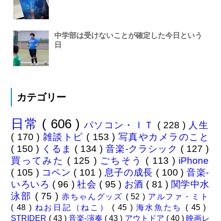
中学部は受けないことが確定した今日という
日
カテゴリー
日常
( 606 )
パソコン・ＩＴ
( 228 )
人生
( 170 )
雑談トピ
( 153 )
写真やカメラのこと
( 150 )
くるま
( 134 )
音楽-クラシック
( 127 )
買ってみた
( 125 )
ごちそう
( 113 )
iPhone
( 105 )
コペン
( 101 )
息子の成長
( 100 )
音楽-
いろいろ
( 96 )
社会
( 95 )
お酒
( 81 )
関学中水
泳部
( 75 )
赤ちゃんグッズ
( 52 )
アルファ・ミト
( 48 )
ねお日記（ねこ）
( 45 )
海水魚たち
( 45 )
STRIDER
( 43 )
音楽-演奏
( 43 )
アウトドア
( 40 )
映画レ