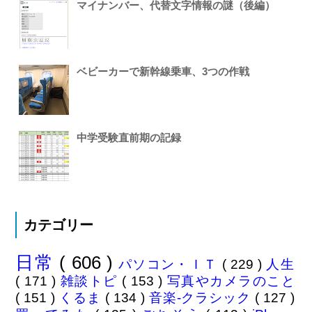
マイナンバー、代替文字情報の謎（後編）
ベビーカーで新幹線乗車、3つの作戦
中学受験直前期の記録
カテゴリー
日常
( 606 )
パソコン・ＩＴ
( 229 )
人生
( 171 )
雑談トピ
( 153 )
写真やカメラのこと
( 151 )
くるま
( 134 )
音楽-クラシック
( 127 )