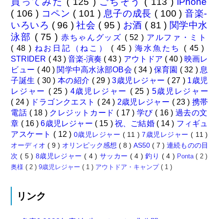
買ってみた
( 125 )
ごちそう
( 113 )
iPhone
( 106 )
コペン
( 101 )
息子の成長
( 100 )
音楽-
いろいろ
( 96 )
社会
( 95 )
お酒
( 81 )
関学中水
泳部
( 75 )
赤ちゃんグッズ
( 52 )
アルファ・ミト
( 48 )
ねお日記（ねこ）
( 45 )
海水魚たち
( 45 )
STRIDER
( 43 )
音楽-演奏
( 43 )
アウトドア
( 40 )
映画レ
ビュー
( 40 )
関学中高水泳部OB会
( 34 )
保育園
( 32 )
息
子誕生
( 30 )
本の紹介
( 29 )
3歳児レジャー
( 27 )
1歳児
レジャー
( 25 )
4歳児レジャー
( 25 )
5歳児レジャー
( 24 )
ドラゴンクエスト
( 24 )
2歳児レジャー
( 23 )
携帯
電話
( 18 )
クレジットカード
( 17 )
学び
( 16 )
過去の文
章
( 16 )
6歳児レジャー
( 15 )
祝、ご結婚
( 14 )
フィギュ
アスケート
( 12 )
0歳児レジャー
( 11 )
7歳児レジャー
( 11 )
オーディオ
( 9 )
オリンピック感想
( 8 )
AS50
( 7 )
連続ものの目
次
( 5 )
8歳児レジャー
( 4 )
サッカー
( 4 )
釣り
( 4 )
Ponta
( 2 )
奥様
( 2 )
9歳児レジャー
( 1 )
アウトドア・キャンプ
( 1 )
リンク