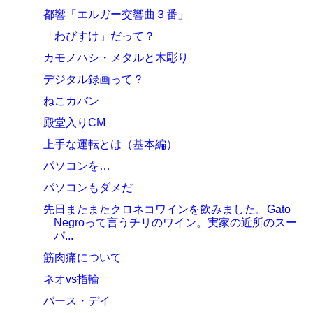
都響「エルガー交響曲３番」
「わびすけ」だって？
カモノハシ・メタルと木彫り
デジタル録画って？
ねこカバン
殿堂入りCM
上手な運転とは（基本編）
パソコンを…
パソコンもダメだ
先日またまたクロネコワインを飲みました。Gato
Negroって言うチリのワイン。実家の近所のスー
パ...
筋肉痛について
ネオvs指輪
バース・デイ