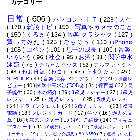
カテゴリー
日常
( 606 )
パソコン・ＩＴ
( 228 )
人生
( 170 )
雑談トピ
( 153 )
写真やカメラのこと
( 150 )
くるま
( 134 )
音楽-クラシック
( 127 )
買ってみた
( 125 )
ごちそう
( 113 )
iPhone
( 105 )
コペン
( 101 )
息子の成長
( 100 )
音楽-
いろいろ
( 96 )
社会
( 95 )
お酒
( 81 )
関学中水
泳部
( 75 )
赤ちゃんグッズ
( 52 )
アルファ・ミト
( 48 )
ねお日記（ねこ）
( 45 )
海水魚たち
( 45 )
STRIDER
( 43 )
音楽-演奏
( 43 )
アウトドア
( 40 )
映画レ
ビュー
( 40 )
関学中高水泳部OB会
( 34 )
保育園
( 32 )
息
子誕生
( 30 )
本の紹介
( 29 )
3歳児レジャー
( 27 )
1歳児
レジャー
( 25 )
4歳児レジャー
( 25 )
5歳児レジャー
( 24 )
ドラゴンクエスト
( 24 )
2歳児レジャー
( 23 )
携帯
電話
( 18 )
クレジットカード
( 17 )
学び
( 16 )
過去の文
章
( 16 )
6歳児レジャー
( 15 )
祝、ご結婚
( 14 )
フィギュ
アスケート
( 12 )
0歳児レジャー
( 11 )
7歳児レジャー
( 11 )
オーディオ
( 9 )
オリンピック感想
( 8 )
AS50
( 7 )
連続ものの目