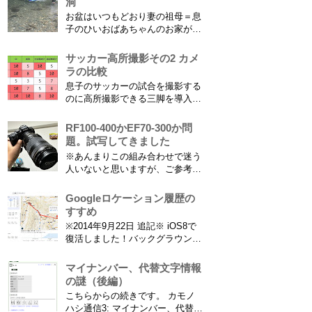
洞
お盆はいつもどおり妻の祖母＝息
子のひいおばあちゃんのお家があ
る浜松に行ってきました。ひいお
ばあちゃんがご健在なのはとって
サッカー高所撮影その2 カメ
もありがたいことです。 5歳vs88
ラの比較
歳 ひいおばあちゃんとの対決！
息子のサッカーの試合を撮影する
カモノハシ通信3 神宮寺川で水遊
のに高所撮影できる三脚を導入し
び、下の方に動画も付けてます
た話 の続きです。 最大7.5mの高
竜ヶ岩洞と鮎つ...
さからフィールド全体（少年用な
RF100-400かEF70-300か問
ので大人用の半分の大きさです）
題。試写してきました
を撮影できればカメラを放置して
※あんまりこの組み合わせで迷う
の撮影ができますし、選手のポジ
人いないと思いますが、ご参考に
ショニングを俯瞰で見てあとから
なれば。EF70-300は1型というこ
分析することもできます。 で、
とにご注意ください。 息子がサ
Googleロケーション履歴の
問題...
ッカーを始めたことで望遠レンズ
すすめ
をつけての撮影機会がまた増えて
※2014年9月22日 追記※ iOS8で
きました。使っているのは EF70-
復活しました！バックグラウンド
300mm F4-5.6 IS USM というレ
で常時記録してくれています。
ンズです...
iPhone 6 Plusで確認しました。
マイナンバー、代替文字情報
カモノハシ通信3: Googleロケー
の謎（後編）
ション履歴がiOS8で復活！
こちらからの続きです。 カモノ
※2013年11月8日 追記※ 残念な
ハシ通信3: マイナンバー、代替文