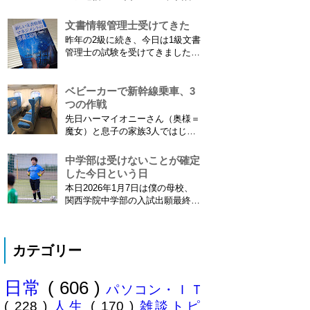
こ...
字情報の謎（前編） そもそも子
供の名前に使える漢字には制限が
文書情報管理士受けてきた
あります。たまに使える漢字が増
昨年の2級に続き、今日は1級文書
えたり減ったりしてニュースにな
管理士の試験を受けてきました。
ってますよね。（2015年１月には
合格発表は月末だけど、こんな記
「巫」の字が人名漢字に追加され
事書いてもし不合格だったら恥ず
てニュースになっていまし...
かしい…。 ※後日追記※ 無事合
ベビーカーで新幹線乗車、3
格してました。しかも成績が上位
つの作戦
3名以内？とかで表彰してもらい
先日ハーマイオニーさん（奥様＝
ました\( ˆoˆ )/ 文書の取り扱いや
魔女）と息子の家族3人ではじめ
電子化、e文書...
て、東海道新幹線に乗ってきまし
た。息子はまだ8ヶ月なので基本
中学部は受けないことが確定
ヒザの上なのですが、問題はベビ
した今日という日
ーカーをどうするか。色々事前に
本日2026年1月7日は僕の母校、
調べたことと、実際に乗ってわか
関西学院中学部の入試出願最終日
ったことをご報告いたします！ ※
でした。出願はしませんでした。
東海道新幹線限定ネタもあります
うちは神奈川県川崎市ですので当
ので...
然と言えば当然ですが・・。 自
カテゴリー
分の息子が12歳になったら母校中
学部に入れたいなぁとうっすら考
えていたこの30余年。居住地的に
日常
( 606 )
その可能性がほぼなくなったこと
パソコン・ＩＴ
は...
( 228 )
人生
( 170 )
雑談トピ