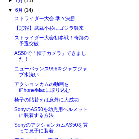
►
7月
(15)
▼
6月
(14)
ストライダー大会 準々決勝
【悲報】武蔵小杉にゴジラ襲来
ストライダー大会初参戦！奇跡の
予選突破
AS50で「帽子カメラ」できまし
た！
ニューバランス996をジャブジャ
ブ水洗い
アクションカムの動画を
iPhone/Macに取り込む
椅子の貼替えは意外に大成功
SonyのAS50を幼児用ヘルメット
に装着する方法
SonyのアクションカムAS50を買
って息子に装着