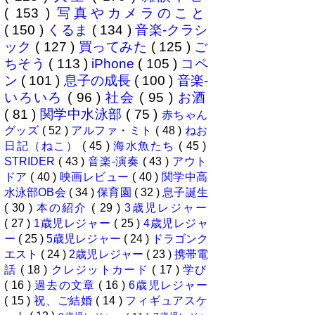
( 153 )
写真やカメラのこと
( 150 )
くるま
( 134 )
音楽-クラシ
ック
( 127 )
買ってみた
( 125 )
ご
ちそう
( 113 )
iPhone
( 105 )
コペ
ン
( 101 )
息子の成長
( 100 )
音楽-
いろいろ
( 96 )
社会
( 95 )
お酒
( 81 )
関学中水泳部
( 75 )
赤ちゃん
グッズ
( 52 )
アルファ・ミト
( 48 )
ねお
日記（ねこ）
( 45 )
海水魚たち
( 45 )
STRIDER
( 43 )
音楽-演奏
( 43 )
アウト
ドア
( 40 )
映画レビュー
( 40 )
関学中高
水泳部OB会
( 34 )
保育園
( 32 )
息子誕生
( 30 )
本の紹介
( 29 )
3歳児レジャー
( 27 )
1歳児レジャー
( 25 )
4歳児レジャ
ー
( 25 )
5歳児レジャー
( 24 )
ドラゴンク
エスト
( 24 )
2歳児レジャー
( 23 )
携帯電
話
( 18 )
クレジットカード
( 17 )
学び
( 16 )
過去の文章
( 16 )
6歳児レジャー
( 15 )
祝、ご結婚
( 14 )
フィギュアスケ