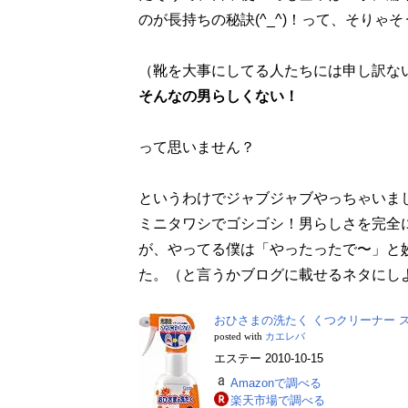
のが長持ちの秘訣(^_^)！って、そりゃ
（靴を大事にしてる人たちには申し訳な
そんなの男らしくない！
って思いません？
というわけでジャブジャブやっちゃいま
ミニタワシでゴシゴシ！男らしさを完全
が、やってる僕は「やったったで〜」と
た。（と言うかブログに載せるネタにし
おひさまの洗たく くつクリーナー ス
posted with
カエレバ
エステー 2010-10-15
Amazonで調べる
楽天市場で調べる