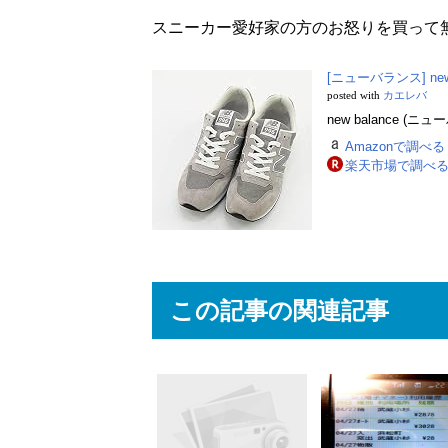
スニーカー愛好家の方のお怒りを買って
[ニューバランス] new 
posted with
カエレバ
new balance (ニ
Amazonで調べる
楽天市場で調べ
この記事の関連記事