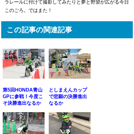
ラレールに付けて撮影してみたりと夢と野望が広がる今日
このごろ。ではまた！
この記事の関連記事
第5回HONDA青山
としまえんカップ
GPに参戦！今度こ
で悲願の決勝進出
そ決勝進出なるか
なるか