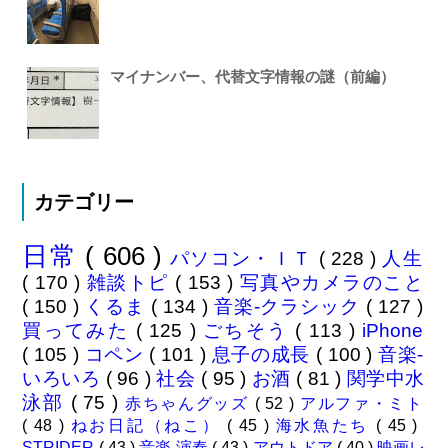
マイナンバー、代替文字情報の謎（前編）
カテゴリー
日常
( 606 )
パソコン・ＩＴ
( 228 )
人生
( 170 )
雑談トピ
( 153 )
写真やカメラのこと
( 150 )
くるま
( 134 )
音楽-クラシック
( 127 )
買ってみた
( 125 )
ごちそう
( 113 )
iPhone
( 105 )
コペン
( 101 )
息子の成長
( 100 )
音楽-
いろいろ
( 96 )
社会
( 95 )
お酒
( 81 )
関学中水
泳部
( 75 )
赤ちゃんグッズ
( 52 )
アルファ・ミト
( 48 )
ねお日記（ねこ）
( 45 )
海水魚たち
( 45 )
STRIDER
( 43 )
音楽-演奏
( 43 )
アウトドア
( 40 )
映画レ