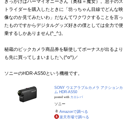
きっかけはハーマイオニーさん（奥様＝魔女）。息子のス
トライダーを購入したときに「坊っちゃん目線でどんな映
像なのか見てみたいわ」だなんてワクワクすることを言っ
たものですからデジタルグッズ好きの僕としては全力で便
乗するしかありません(^_^;)。
秘蔵のビックカメラ商品券を駆使してボーナスが出るより
も先に買ってしまいました＼(^o^)／
ソニーのHDR-AS50という機種です。
SONY ウエアラブルカメラ アクションカ
ム HDR-AS50
posted with
カエレバ
ソニー
Amazonで調べる
楽天市場で調べる