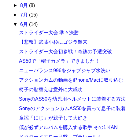
►
8月
(8)
►
7月
(15)
▼
6月
(14)
ストライダー大会 準々決勝
【悲報】武蔵小杉にゴジラ襲来
ストライダー大会初参戦！奇跡の予選突破
AS50で「帽子カメラ」できました！
ニューバランス996をジャブジャブ水洗い
アクションカムの動画をiPhone/Macに取り込む
椅子の貼替えは意外に大成功
SonyのAS50を幼児用ヘルメットに装着する方法
SonyのアクションカムAS50を買って息子に装着
童謡「にじ」が親子して大好き
僕が必ずアルバムを購入する歌手 その1 KAN
ドクターイエロー目撃、プラレールも