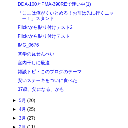
DDA-100とPMA-390REで迷い中(1)
「ここは俺がくいとめる！お前は先に行くニャ
ー！」スタンド
Flickrから貼り付けテスト2
Flickrから貼り付けテスト
IMG_0676
関学の瓦せんべい
室内干しに最適
雑談トピ・このブログのテーマ
安いステーキをついに食べた
37歳、父になる、かも
►
5月
(20)
►
4月
(25)
►
3月
(27)
►
2月
(11)