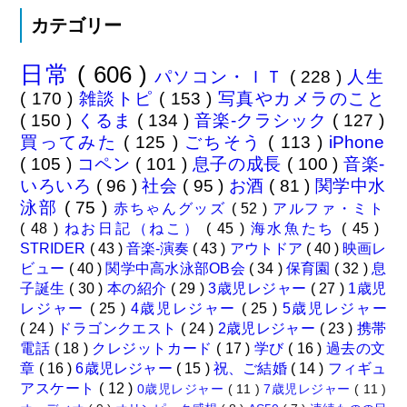
カテゴリー
日常
( 606 )
パソコン・ＩＴ
( 228 )
人生
( 170 )
雑談トピ
( 153 )
写真やカメラのこと
( 150 )
くるま
( 134 )
音楽-クラシック
( 127 )
買ってみた
( 125 )
ごちそう
( 113 )
iPhone
( 105 )
コペン
( 101 )
息子の成長
( 100 )
音楽-
いろいろ
( 96 )
社会
( 95 )
お酒
( 81 )
関学中水
泳部
( 75 )
赤ちゃんグッズ
( 52 )
アルファ・ミト
( 48 )
ねお日記（ねこ）
( 45 )
海水魚たち
( 45 )
STRIDER
( 43 )
音楽-演奏
( 43 )
アウトドア
( 40 )
映画レ
ビュー
( 40 )
関学中高水泳部OB会
( 34 )
保育園
( 32 )
息
子誕生
( 30 )
本の紹介
( 29 )
3歳児レジャー
( 27 )
1歳児
レジャー
( 25 )
4歳児レジャー
( 25 )
5歳児レジャー
( 24 )
ドラゴンクエスト
( 24 )
2歳児レジャー
( 23 )
携帯
電話
( 18 )
クレジットカード
( 17 )
学び
( 16 )
過去の文
章
( 16 )
6歳児レジャー
( 15 )
祝、ご結婚
( 14 )
フィギュ
アスケート
( 12 )
0歳児レジャー
( 11 )
7歳児レジャー
( 11 )