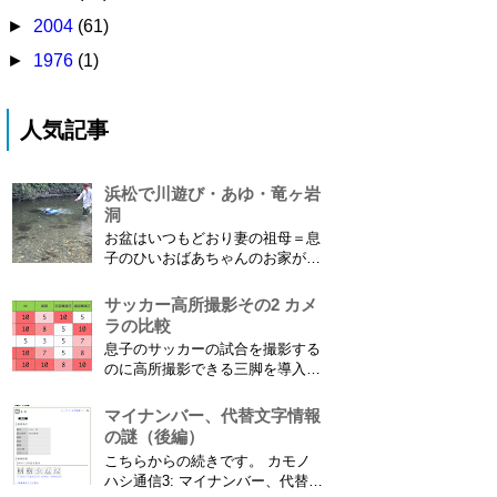
►
2004
(61)
►
1976
(1)
人気記事
浜松で川遊び・あゆ・竜ヶ岩
洞
お盆はいつもどおり妻の祖母＝息
子のひいおばあちゃんのお家があ
る浜松に行ってきました。ひいお
ばあちゃんがご健在なのはとって
サッカー高所撮影その2 カメ
もありがたいことです。 5歳vs88
ラの比較
歳 ひいおばあちゃんとの対決！
息子のサッカーの試合を撮影する
カモノハシ通信3 神宮寺川で水遊
のに高所撮影できる三脚を導入し
び、下の方に動画も付けてます
た話 の続きです。 最大7.5mの高
竜ヶ岩洞と鮎つ...
さからフィールド全体（少年用な
マイナンバー、代替文字情報
ので大人用の半分の大きさです）
の謎（後編）
を撮影できればカメラを放置して
こちらからの続きです。 カモノ
の撮影ができますし、選手のポジ
ハシ通信3: マイナンバー、代替文
ショニングを俯瞰で見てあとから