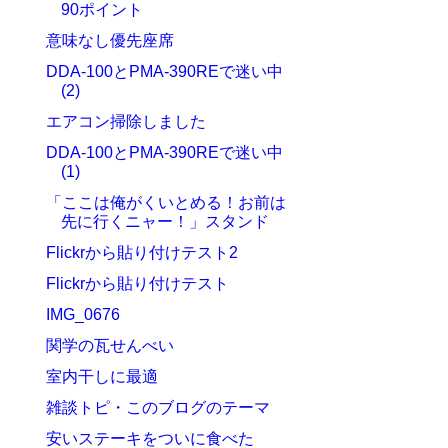
90ポイント
意味なし優先座席
DDA-100とPMA-390REで迷い中
(2)
エアコン掃除しました
DDA-100とPMA-390REで迷い中
(1)
「ここは俺がくいとめる！お前は
先に行くニャー！」スタンド
Flickrから貼り付けテスト2
Flickrから貼り付けテスト
IMG_0676
関学の瓦せんべい
室内干しに最適
雑談トピ・このブログのテーマ
安いステーキをついに食べた