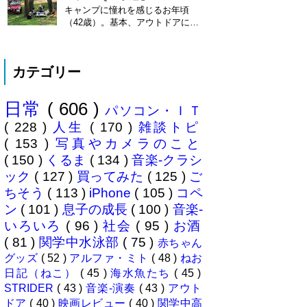
ション履歴がiOS8で復活！
キャンプに憧れを感じるお年頃
※2013年11月8日 追記※ 残念な
（42歳）。基本、アウトドアには
こ...
あまり縁がない人生を送ってきた
僕ですが、ここに来てキャンプ熱
が高騰。まずは冷静にデイキャン
カテゴリー
プからはじめてみることに。ハー
マイオニーさん（奥様＝魔女）の
休みに合わせ平日に代休を取り行
日常
( 606 )
ってきました、場所は 本栖湖キ
パソコン・ＩＴ
ャンプ場 ...
( 228 )
人生
( 170 )
雑談トピ
( 153 )
写真やカメラのこと
( 150 )
くるま
( 134 )
音楽-クラシ
ック
( 127 )
買ってみた
( 125 )
ご
ちそう
( 113 )
iPhone
( 105 )
コペ
ン
( 101 )
息子の成長
( 100 )
音楽-
いろいろ
( 96 )
社会
( 95 )
お酒
( 81 )
関学中水泳部
( 75 )
赤ちゃん
グッズ
( 52 )
アルファ・ミト
( 48 )
ねお
日記（ねこ）
( 45 )
海水魚たち
( 45 )
STRIDER
( 43 )
音楽-演奏
( 43 )
アウト
ドア
( 40 )
映画レビュー
( 40 )
関学中高