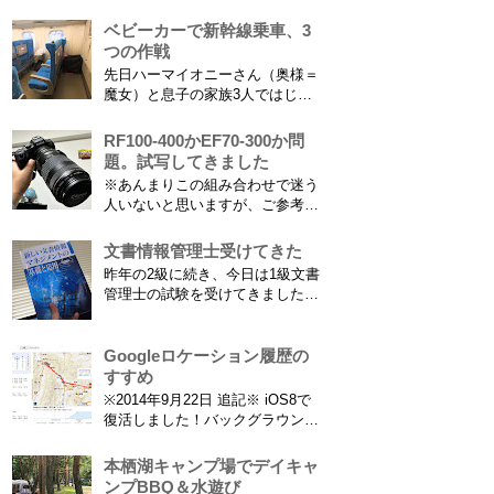
字情報の謎（前編） そもそも子
分析することもできます。 で、
供の名前に使える漢字には制限が
ベビーカーで新幹線乗車、3
問題...
あります。たまに使える漢字が増
つの作戦
えたり減ったりしてニュースにな
先日ハーマイオニーさん（奥様＝
ってますよね。（2015年１月には
魔女）と息子の家族3人ではじめ
「巫」の字が人名漢字に追加され
て、東海道新幹線に乗ってきまし
てニュースになっていまし...
た。息子はまだ8ヶ月なので基本
RF100-400かEF70-300か問
ヒザの上なのですが、問題はベビ
題。試写してきました
ーカーをどうするか。色々事前に
※あんまりこの組み合わせで迷う
調べたことと、実際に乗ってわか
人いないと思いますが、ご参考に
ったことをご報告いたします！ ※
なれば。EF70-300は1型というこ
東海道新幹線限定ネタもあります
とにご注意ください。 息子がサ
文書情報管理士受けてきた
ので...
ッカーを始めたことで望遠レンズ
昨年の2級に続き、今日は1級文書
をつけての撮影機会がまた増えて
管理士の試験を受けてきました。
きました。使っているのは EF70-
合格発表は月末だけど、こんな記
300mm F4-5.6 IS USM というレ
事書いてもし不合格だったら恥ず
ンズです...
かしい…。 ※後日追記※ 無事合
Googleロケーション履歴の
格してました。しかも成績が上位
すすめ
3名以内？とかで表彰してもらい
※2014年9月22日 追記※ iOS8で
ました\( ˆoˆ )/ 文書の取り扱いや
復活しました！バックグラウンド
電子化、e文書...
で常時記録してくれています。
iPhone 6 Plusで確認しました。
本栖湖キャンプ場でデイキャ
カモノハシ通信3: Googleロケー
ンプBBQ＆水遊び