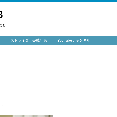
3
など
ストライダー参戦記録
YouTubeチャンネル
た。