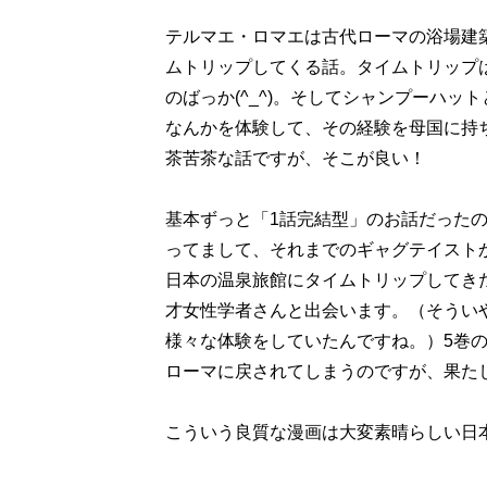
テルマエ・ロマエは古代ローマの浴場建
ムトリップしてくる話。タイムトリップ
のばっか(^_^)。そしてシャンプーハ
なんかを体験して、その経験を母国に持
茶苦茶な話ですが、そこが良い！
基本ずっと「1話完結型」のお話だったの
ってまして、それまでのギャグテイスト
日本の温泉旅館にタイムトリップしてき
才女性学者さんと出会います。（そうい
様々な体験をしていたんですね。）5巻
ローマに戻されてしまうのですが、果た
こういう良質な漫画は大変素晴らしい日