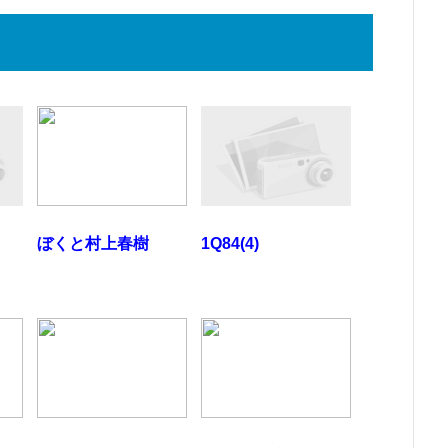
ぼくと村上春樹
1Q84(4)