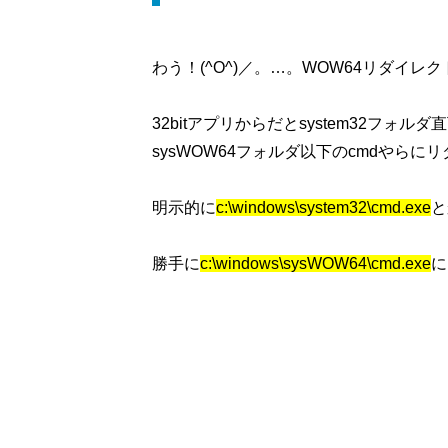
わう！(^O^)／。…。WOW64リダイレクト
32bitアプリからだとsystem32フォ
sysWOW64フォルダ以下のcmdやら
明示的に
c:\windows\system32\cmd.exe
と
勝手に
c:\windows\sysWOW64\cmd.exe
に