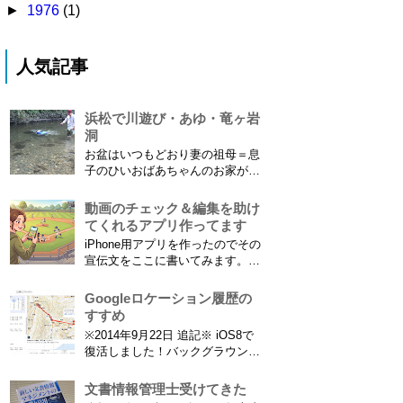
►
1976
(1)
人気記事
浜松で川遊び・あゆ・竜ヶ岩
洞
お盆はいつもどおり妻の祖母＝息
子のひいおばあちゃんのお家があ
る浜松に行ってきました。ひいお
ばあちゃんがご健在なのはとって
動画のチェック＆編集を助け
もありがたいことです。 5歳vs88
てくれるアプリ作ってます
歳 ひいおばあちゃんとの対決！
iPhone用アプリを作ったのでその
カモノハシ通信3 神宮寺川で水遊
宣伝文をここに書いてみます。ま
び、下の方に動画も付けてます
だAppStoreには公開されてません
竜ヶ岩洞と鮎つ...
が、公開されたら是非使ってみて
Googleロケーション履歴の
ください。 --------------------------------
すすめ
------------ 「あのゴールシーン、ど
※2014年9月22日 追記※ iOS8で
こだっけ？」をゼロに。...
復活しました！バックグラウンド
で常時記録してくれています。
iPhone 6 Plusで確認しました。
文書情報管理士受けてきた
カモノハシ通信3: Googleロケー