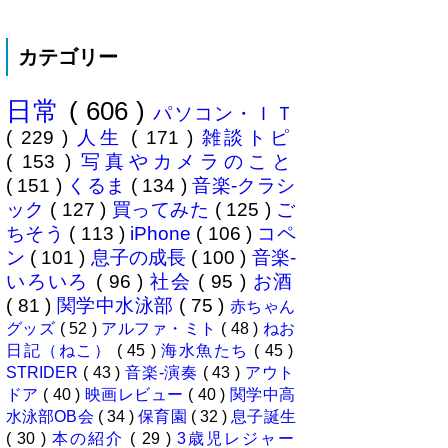
て、東海道新幹線に乗ってきまし
分析することもできます。 で、
た。息子はまだ8ヶ月なので基本
問題...
ヒザの上なのですが、問題はベビ
カテゴリー
ーカーをどうするか。色々事前に
調べたことと、実際に乗ってわか
ったことをご報告いたします！ ※
日常
( 606 )
東海道新幹線限定ネタもあります
パソコン・ＩＴ
ので...
( 229 )
人生
( 171 )
雑談トピ
( 153 )
写真やカメラのこと
( 151 )
くるま
( 134 )
音楽-クラシ
ック
( 127 )
買ってみた
( 125 )
ご
ちそう
( 113 )
iPhone
( 106 )
コペ
ン
( 101 )
息子の成長
( 100 )
音楽-
いろいろ
( 96 )
社会
( 95 )
お酒
( 81 )
関学中水泳部
( 75 )
赤ちゃん
グッズ
( 52 )
アルファ・ミト
( 48 )
ねお
日記（ねこ）
( 45 )
海水魚たち
( 45 )
STRIDER
( 43 )
音楽-演奏
( 43 )
アウト
ドア
( 40 )
映画レビュー
( 40 )
関学中高
水泳部OB会
( 34 )
保育園
( 32 )
息子誕生
( 30 )
本の紹介
( 29 )
3歳児レジャー