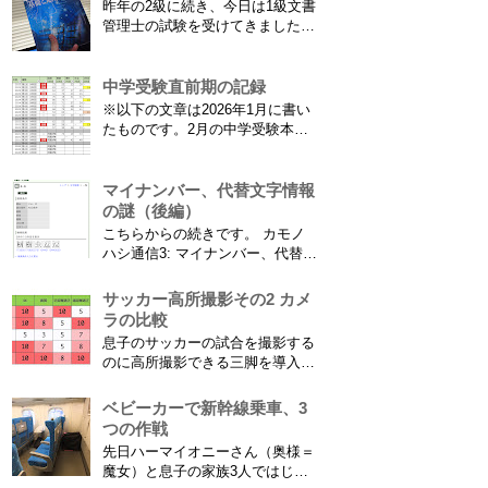
昨年の2級に続き、今日は1級文書
ション履歴がiOS8で復活！
管理士の試験を受けてきました。
※2013年11月8日 追記※ 残念な
合格発表は月末だけど、こんな記
こ...
事書いてもし不合格だったら恥ず
かしい…。 ※後日追記※ 無事合
中学受験直前期の記録
格してました。しかも成績が上位
※以下の文章は2026年1月に書い
3名以内？とかで表彰してもらい
たものです。2月の中学受験本番
ました\( ˆoˆ )/ 文書の取り扱いや
直前の様子を自分なりに記録した
電子化、e文書...
ものですが、途中で筆が止まり放
置してしまっておりました。 当
マイナンバー、代替文字情報
時のリアルな日常が書かれてい
の謎（後編）
て、このまま消去するのはもった
こちらからの続きです。 カモノ
いないので公開してみることにし
ハシ通信3: マイナンバー、代替文
ました。 --------------...
字情報の謎（前編） そもそも子
供の名前に使える漢字には制限が
サッカー高所撮影その2 カメ
あります。たまに使える漢字が増
ラの比較
えたり減ったりしてニュースにな
息子のサッカーの試合を撮影する
ってますよね。（2015年１月には
のに高所撮影できる三脚を導入し
「巫」の字が人名漢字に追加され
た話 の続きです。 最大7.5mの高
てニュースになっていまし...
さからフィールド全体（少年用な
ベビーカーで新幹線乗車、3
ので大人用の半分の大きさです）
つの作戦
を撮影できればカメラを放置して
先日ハーマイオニーさん（奥様＝
の撮影ができますし、選手のポジ
魔女）と息子の家族3人ではじめ
ショニングを俯瞰で見てあとから