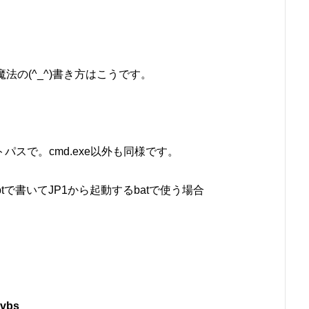
魔法の(^_^)書き方はこうです。
ートパスで。cmd.exe以外も同様です。
ptで書いてJP1から起動するbatで使う場合
.vbs