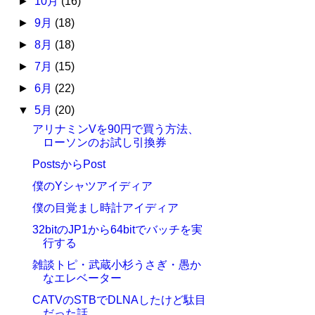
►
10月
(16)
►
9月
(18)
►
8月
(18)
►
7月
(15)
►
6月
(22)
▼
5月
(20)
アリナミンVを90円で買う方法、
ローソンのお試し引換券
PostsからPost
僕のYシャツアイディア
僕の目覚まし時計アイディア
32bitのJP1から64bitでバッチを実
行する
雑談トピ・武蔵小杉うさぎ・愚か
なエレベーター
CATVのSTBでDLNAしたけど駄目
だった話