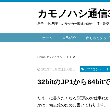
カモノハシ通信
息子（中1男子）のサッカー関連のほか、IT・音
ホーム
自己紹介
赤ちゃんグッズ
Home
パソコン・ＩＴ
2013年5月21日火曜日
パソコン・ＩＴ
32bitのJP1から64
たまーに書きたくなるSE系のお仕事ね
かは、備忘録のために書いております。