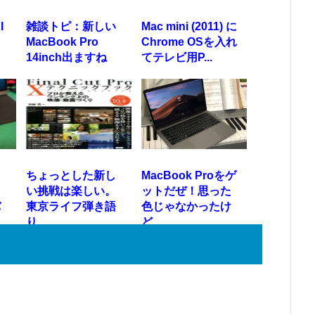
I
雑談トピ：新しい
Mac mini (2011) に
MacBook Pro
Chrome OSを入れ
14inch出ますね
てテレビ用P...
ちょっとした新し
MacBook Proをゲ
い挑戦は楽しい。
ットだぜ！思った
バ
東京ライフ弾き語
色じゃなかったけ
り
ど…