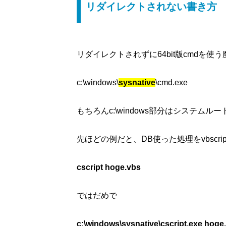
リダイレクトされない書き方
リダイレクトされずに64bit版cmdを使う
c:\windows\
sysnative
\cmd.exe
もちろんc:\windows部分はシステムル
先ほどの例だと、DB使った処理をvbscri
cscript hoge.vbs
ではだめで
c:\windows\sysnative\cscript.exe hoge