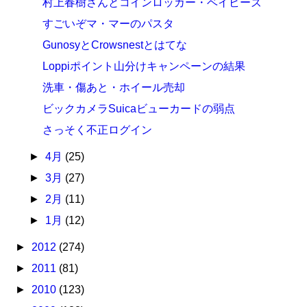
村上春樹さんとコインロッカー・ベイビーズ
すごいぞマ・マーのパスタ
GunosyとCrowsnestとはてな
Loppiポイント山分けキャンペーンの結果
洗車・傷あと・ホイール売却
ビックカメラSuicaビューカードの弱点
さっそく不正ログイン
►
4月
(25)
►
3月
(27)
►
2月
(11)
►
1月
(12)
►
2012
(274)
►
2011
(81)
►
2010
(123)