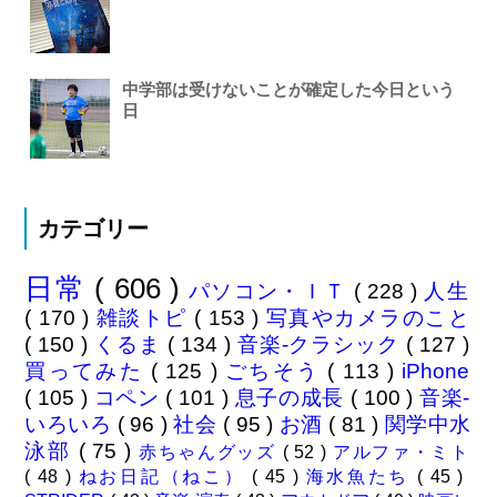
中学部は受けないことが確定した今日という
日
カテゴリー
日常
( 606 )
パソコン・ＩＴ
( 228 )
人生
( 170 )
雑談トピ
( 153 )
写真やカメラのこと
( 150 )
くるま
( 134 )
音楽-クラシック
( 127 )
買ってみた
( 125 )
ごちそう
( 113 )
iPhone
( 105 )
コペン
( 101 )
息子の成長
( 100 )
音楽-
いろいろ
( 96 )
社会
( 95 )
お酒
( 81 )
関学中水
泳部
( 75 )
赤ちゃんグッズ
( 52 )
アルファ・ミト
( 48 )
ねお日記（ねこ）
( 45 )
海水魚たち
( 45 )