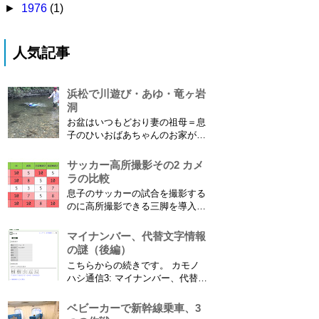
►
1976
(1)
人気記事
浜松で川遊び・あゆ・竜ヶ岩
洞
お盆はいつもどおり妻の祖母＝息
子のひいおばあちゃんのお家があ
る浜松に行ってきました。ひいお
ばあちゃんがご健在なのはとって
サッカー高所撮影その2 カメ
もありがたいことです。 5歳vs88
ラの比較
歳 ひいおばあちゃんとの対決！
息子のサッカーの試合を撮影する
カモノハシ通信3 神宮寺川で水遊
のに高所撮影できる三脚を導入し
び、下の方に動画も付けてます
た話 の続きです。 最大7.5mの高
竜ヶ岩洞と鮎つ...
さからフィールド全体（少年用な
マイナンバー、代替文字情報
ので大人用の半分の大きさです）
の謎（後編）
を撮影できればカメラを放置して
こちらからの続きです。 カモノ
の撮影ができますし、選手のポジ
ハシ通信3: マイナンバー、代替文
ショニングを俯瞰で見てあとから
字情報の謎（前編） そもそも子
分析することもできます。 で、
供の名前に使える漢字には制限が
ベビーカーで新幹線乗車、3
問題...
あります。たまに使える漢字が増