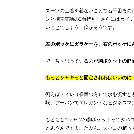
スーツの上着を着ないことで若干困るの
ンと携帯電話の2台持ち、さらにはカイ
いことでしょう。僕がそうです。
左のポッケにガラケーを、右のポッケにAnd
で、常々思っているのが
胸ポケットのiPh
もっとシャキっと固定されればいいのに
例えばトイレ（個室の方）で水を流すとき
験、アーバンでエレガントなビジネスマ
もともとYシャツの胸ポケットってタバ
と思うんですよ。たぶん。タバコの箱っ