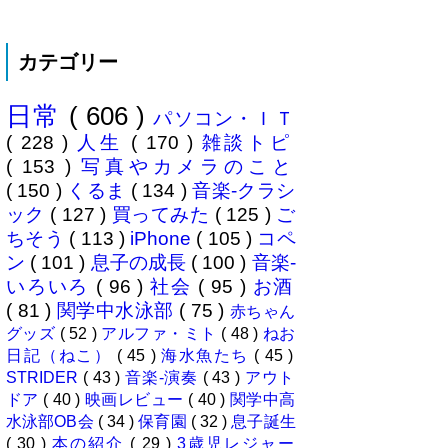
あまり縁がない人生を送ってきた
僕ですが、ここに来てキャンプ熱
が高騰。まずは冷静にデイキャン
カテゴリー
プからはじめてみることに。ハー
マイオニーさん（奥様＝魔女）の
休みに合わせ平日に代休を取り行
日常
( 606 )
ってきました、場所は 本栖湖キ
パソコン・ＩＴ
ャンプ場 ...
( 228 )
人生
( 170 )
雑談トピ
( 153 )
写真やカメラのこと
( 150 )
くるま
( 134 )
音楽-クラシ
ック
( 127 )
買ってみた
( 125 )
ご
ちそう
( 113 )
iPhone
( 105 )
コペ
ン
( 101 )
息子の成長
( 100 )
音楽-
いろいろ
( 96 )
社会
( 95 )
お酒
( 81 )
関学中水泳部
( 75 )
赤ちゃん
グッズ
( 52 )
アルファ・ミト
( 48 )
ねお
日記（ねこ）
( 45 )
海水魚たち
( 45 )
STRIDER
( 43 )
音楽-演奏
( 43 )
アウト
ドア
( 40 )
映画レビュー
( 40 )
関学中高
水泳部OB会
( 34 )
保育園
( 32 )
息子誕生
( 30 )
本の紹介
( 29 )
3歳児レジャー