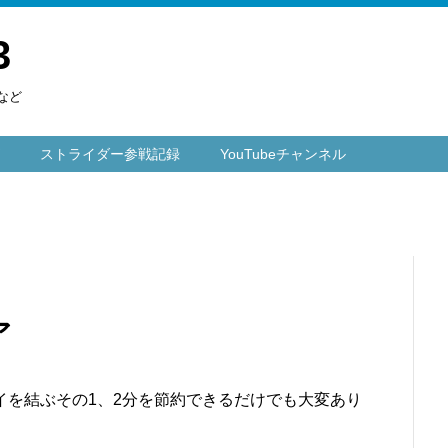
3
など
ストライダー参戦記録
YouTubeチャンネル
ア
イを結ぶその1、2分を節約できるだけでも大変あり