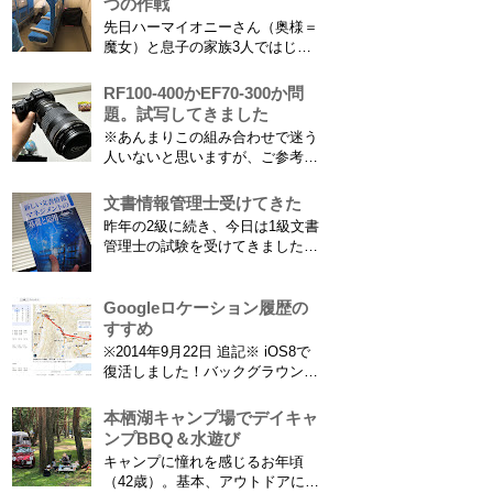
つの作戦
えたり減ったりしてニュースにな
先日ハーマイオニーさん（奥様＝
ってますよね。（2015年１月には
魔女）と息子の家族3人ではじめ
「巫」の字が人名漢字に追加され
て、東海道新幹線に乗ってきまし
てニュースになっていまし...
た。息子はまだ8ヶ月なので基本
RF100-400かEF70-300か問
ヒザの上なのですが、問題はベビ
題。試写してきました
ーカーをどうするか。色々事前に
※あんまりこの組み合わせで迷う
調べたことと、実際に乗ってわか
人いないと思いますが、ご参考に
ったことをご報告いたします！ ※
なれば。EF70-300は1型というこ
東海道新幹線限定ネタもあります
とにご注意ください。 息子がサ
文書情報管理士受けてきた
ので...
ッカーを始めたことで望遠レンズ
昨年の2級に続き、今日は1級文書
をつけての撮影機会がまた増えて
管理士の試験を受けてきました。
きました。使っているのは EF70-
合格発表は月末だけど、こんな記
300mm F4-5.6 IS USM というレ
事書いてもし不合格だったら恥ず
ンズです...
かしい…。 ※後日追記※ 無事合
Googleロケーション履歴の
格してました。しかも成績が上位
すすめ
3名以内？とかで表彰してもらい
※2014年9月22日 追記※ iOS8で
ました\( ˆoˆ )/ 文書の取り扱いや
復活しました！バックグラウンド
電子化、e文書...
で常時記録してくれています。
iPhone 6 Plusで確認しました。
本栖湖キャンプ場でデイキャ
カモノハシ通信3: Googleロケー
ンプBBQ＆水遊び
ション履歴がiOS8で復活！
キャンプに憧れを感じるお年頃
※2013年11月8日 追記※ 残念な
（42歳）。基本、アウトドアには
こ...