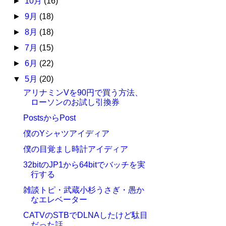
►
10月
(16)
►
9月
(18)
►
8月
(18)
►
7月
(15)
►
6月
(22)
▼
5月
(20)
アリナミンVを90円で買う方法、
ローソンのお試し引換券
PostsからPost
僕のYシャツアイディア
僕の目覚まし時計アイディア
32bitのJP1から64bitでバッチを実
行する
雑談トピ・武蔵小杉うさぎ・愚か
なエレベーター
CATVのSTBでDLNAしたけど駄目
だった話