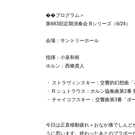
��プログラム＞
第683回定期演奏会 Bシリーズ（6/24）
会場：サントリーホール
指揮：小泉和裕
ホルン：西條貴人
・ ストラヴィンスキー：交響的幻想曲「花火
・ R.シュトラウス：ホルン協奏曲第2番
・ チャイコフスキー：交響曲第3番「ポーラ
今日は正直移動疲れ＋おなか痛でしんど
うに思います。終わったあとのブラボー