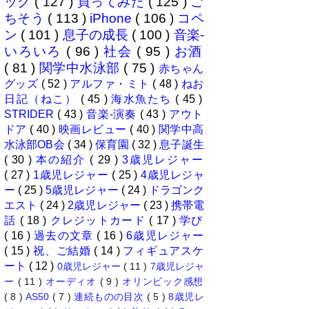
ック
( 127 )
買ってみた
( 125 )
ご
ちそう
( 113 )
iPhone
( 106 )
コペ
ン
( 101 )
息子の成長
( 100 )
音楽-
いろいろ
( 96 )
社会
( 95 )
お酒
( 81 )
関学中水泳部
( 75 )
赤ちゃん
グッズ
( 52 )
アルファ・ミト
( 48 )
ねお
日記（ねこ）
( 45 )
海水魚たち
( 45 )
STRIDER
( 43 )
音楽-演奏
( 43 )
アウト
ドア
( 40 )
映画レビュー
( 40 )
関学中高
水泳部OB会
( 34 )
保育園
( 32 )
息子誕生
( 30 )
本の紹介
( 29 )
3歳児レジャー
( 27 )
1歳児レジャー
( 25 )
4歳児レジャ
ー
( 25 )
5歳児レジャー
( 24 )
ドラゴンク
エスト
( 24 )
2歳児レジャー
( 23 )
携帯電
話
( 18 )
クレジットカード
( 17 )
学び
( 16 )
過去の文章
( 16 )
6歳児レジャー
( 15 )
祝、ご結婚
( 14 )
フィギュアスケ
ート
( 12 )
0歳児レジャー
( 11 )
7歳児レジャ
ー
( 11 )
オーディオ
( 9 )
オリンピック感想
( 8 )
AS50
( 7 )
連続ものの目次
( 5 )
8歳児レ