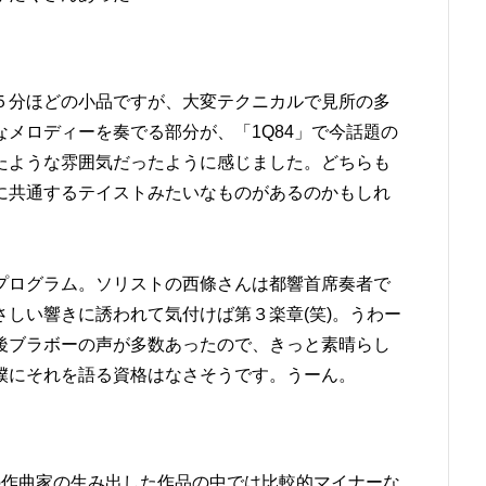
５分ほどの小品ですが、大変テクニカルで見所の多
メロディーを奏でる部分が、「1Q84」で今話題の
たような雰囲気だったように感じました。どちらも
に共通するテイストみたいなものがあるのかもしれ
プログラム。ソリストの西條さんは都響首席奏者で
しい響きに誘われて気付けば第３楽章(笑)。うわー
後ブラボーの声が多数あったので、きっと素晴らし
僕にそれを語る資格はなさそうです。うーん。
の作曲家の生み出した作品の中では比較的マイナーな