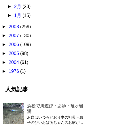
►
2月
(23)
►
1月
(15)
►
2008
(259)
►
2007
(130)
►
2006
(109)
►
2005
(98)
►
2004
(61)
►
1976
(1)
人気記事
浜松で川遊び・あゆ・竜ヶ岩
洞
お盆はいつもどおり妻の祖母＝息
子のひいおばあちゃんのお家があ
る浜松に行ってきました。ひいお