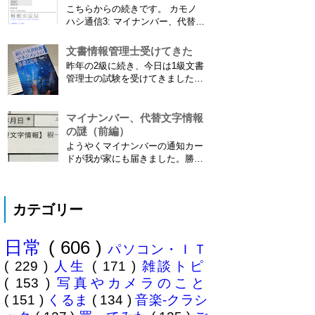
ション履歴がiOS8で復活！
こちらからの続きです。 カモノ
※2013年11月8日 追記※ 残念な
ハシ通信3: マイナンバー、代替文
こ...
字情報の謎（前編） そもそも子
供の名前に使える漢字には制限が
文書情報管理士受けてきた
あります。たまに使える漢字が増
昨年の2級に続き、今日は1級文書
えたり減ったりしてニュースにな
管理士の試験を受けてきました。
ってますよね。（2015年１月には
合格発表は月末だけど、こんな記
「巫」の字が人名漢字に追加され
事書いてもし不合格だったら恥ず
てニュースになっていまし...
かしい…。 ※後日追記※ 無事合
マイナンバー、代替文字情報
格してました。しかも成績が上位
の謎（前編）
3名以内？とかで表彰してもらい
ようやくマイナンバーの通知カー
ました\( ˆoˆ )/ 文書の取り扱いや
ドが我が家にも届きました。勝手
電子化、e文書...
に「年賀状のようにアルバイトを
たくさん雇ってさっさと配ればい
いのに」と思っていましたが、な
カテゴリー
んでも簡易書留の配達は限られた
職員にしか許されていないそう
で、そりゃ大変ですね。ご苦労さ
日常
( 606 )
まです。 謎の代替文字情報 個人
パソコン・ＩＴ
番号...
( 229 )
人生
( 171 )
雑談トピ
( 153 )
写真やカメラのこと
( 151 )
くるま
( 134 )
音楽-クラシ