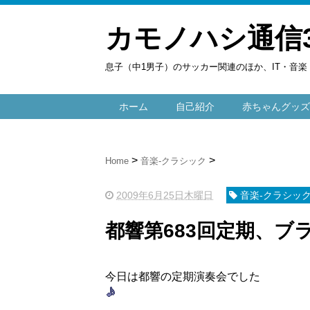
カモノハシ通信
息子（中1男子）のサッカー関連のほか、IT・音
ホーム
自己紹介
赤ちゃんグッズ
Home
音楽-クラシック
2009年6月25日木曜日
音楽-クラシッ
都響第683回定期、ブ
今日は都響の定期演奏会でした