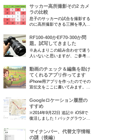
ばあちゃんがご健在なのはとって
サッカー高所撮影その2 カメ
もありがたいことです。 5歳vs88
ラの比較
歳 ひいおばあちゃんとの対決！
息子のサッカーの試合を撮影する
カモノハシ通信3 神宮寺川で水遊
のに高所撮影できる三脚を導入し
び、下の方に動画も付けてます
た話 の続きです。 最大7.5mの高
竜ヶ岩洞と鮎つ...
さからフィールド全体（少年用な
RF100-400かEF70-300か問
ので大人用の半分の大きさです）
題。試写してきました
を撮影できればカメラを放置して
※あんまりこの組み合わせで迷う
の撮影ができますし、選手のポジ
人いないと思いますが、ご参考に
ショニングを俯瞰で見てあとから
なれば。EF70-300は1型というこ
分析することもできます。 で、
とにご注意ください。 息子がサ
動画のチェック＆編集を助け
問題...
ッカーを始めたことで望遠レンズ
てくれるアプリ作ってます
をつけての撮影機会がまた増えて
iPhone用アプリを作ったのでその
きました。使っているのは EF70-
宣伝文をここに書いてみます。ま
300mm F4-5.6 IS USM というレ
だAppStoreには公開されてません
ンズです...
が、公開されたら是非使ってみて
Googleロケーション履歴の
ください。 --------------------------------
すすめ
------------ 「あのゴールシーン、ど
※2014年9月22日 追記※ iOS8で
こだっけ？」をゼロに。...
復活しました！バックグラウンド
で常時記録してくれています。
iPhone 6 Plusで確認しました。
マイナンバー、代替文字情報
カモノハシ通信3: Googleロケー
の謎（後編）