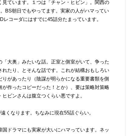
く見ています。１つは「チャン・ヒビン」。関西の
す。BS朝日でもやってます。実家の人がハマってい
Dレコーダにはすでに45話分たまっています。
の「大奥」みたいな話。正室と側室がいて、争った
されたり、とそんな話です。これが結構おもしろい
だりがあったり（陰謀が明らかになる重要書類を側
側が作ったコピーだった！とか）、要は策略対策略
・ヒビンさんは腹立つくらい悪ですよ。
が遠くなります。ちなみに現在55話ぐらい。
韓国ドラマにも実家が大いにハマっています。ネッ