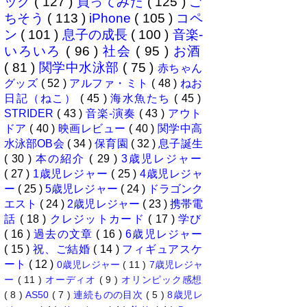
ック
( 127 )
買ってみた
( 125 )
ご
ちそう
( 113 )
iPhone
( 105 )
コペ
ン
( 101 )
息子の成長
( 100 )
音楽-
いろいろ
( 96 )
社会
( 95 )
お酒
( 81 )
関学中水泳部
( 75 )
赤ちゃん
グッズ
( 52 )
アルファ・ミト
( 48 )
ねお
日記（ねこ）
( 45 )
海水魚たち
( 45 )
STRIDER
( 43 )
音楽-演奏
( 43 )
アウト
ドア
( 40 )
映画レビュー
( 40 )
関学中高
水泳部OB会
( 34 )
保育園
( 32 )
息子誕生
( 30 )
本の紹介
( 29 )
3歳児レジャー
( 27 )
1歳児レジャー
( 25 )
4歳児レジャ
ー
( 25 )
5歳児レジャー
( 24 )
ドラゴンク
エスト
( 24 )
2歳児レジャー
( 23 )
携帯電
話
( 18 )
クレジットカード
( 17 )
学び
( 16 )
過去の文章
( 16 )
6歳児レジャー
( 15 )
祝、ご結婚
( 14 )
フィギュアスケ
ート
( 12 )
0歳児レジャー
( 11 )
7歳児レジャ
ー
( 11 )
オーディオ
( 9 )
オリンピック感想
( 8 )
AS50
( 7 )
連続ものの目次
( 5 )
8歳児レ