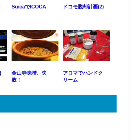
受
SuicaでICOCA
ドコモ脱却計画(2)
)
金山寺味噌、失
アロマでハンドク
敗！
リーム