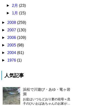
►
2月
(23)
►
1月
(15)
►
2008
(259)
►
2007
(130)
►
2006
(109)
►
2005
(98)
►
2004
(61)
►
1976
(1)
人気記事
浜松で川遊び・あゆ・竜ヶ岩
洞
お盆はいつもどおり妻の祖母＝息
子のひいおばあちゃんのお家があ
る浜松に行ってきました。ひいお