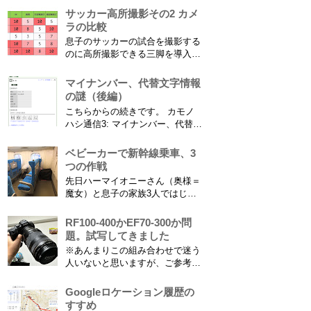
ばあちゃんがご健在なのはとって
サッカー高所撮影その2 カメ
もありがたいことです。 5歳vs88
ラの比較
歳 ひいおばあちゃんとの対決！
息子のサッカーの試合を撮影する
カモノハシ通信3 神宮寺川で水遊
のに高所撮影できる三脚を導入し
び、下の方に動画も付けてます
た話 の続きです。 最大7.5mの高
竜ヶ岩洞と鮎つ...
さからフィールド全体（少年用な
マイナンバー、代替文字情報
ので大人用の半分の大きさです）
の謎（後編）
を撮影できればカメラを放置して
こちらからの続きです。 カモノ
の撮影ができますし、選手のポジ
ハシ通信3: マイナンバー、代替文
ショニングを俯瞰で見てあとから
字情報の謎（前編） そもそも子
分析することもできます。 で、
供の名前に使える漢字には制限が
ベビーカーで新幹線乗車、3
問題...
あります。たまに使える漢字が増
つの作戦
えたり減ったりしてニュースにな
先日ハーマイオニーさん（奥様＝
ってますよね。（2015年１月には
魔女）と息子の家族3人ではじめ
「巫」の字が人名漢字に追加され
て、東海道新幹線に乗ってきまし
てニュースになっていまし...
た。息子はまだ8ヶ月なので基本
RF100-400かEF70-300か問
ヒザの上なのですが、問題はベビ
題。試写してきました
ーカーをどうするか。色々事前に
※あんまりこの組み合わせで迷う
調べたことと、実際に乗ってわか
人いないと思いますが、ご参考に
ったことをご報告いたします！ ※
なれば。EF70-300は1型というこ
東海道新幹線限定ネタもあります
とにご注意ください。 息子がサ
Googleロケーション履歴の
ので...
ッカーを始めたことで望遠レンズ
すすめ