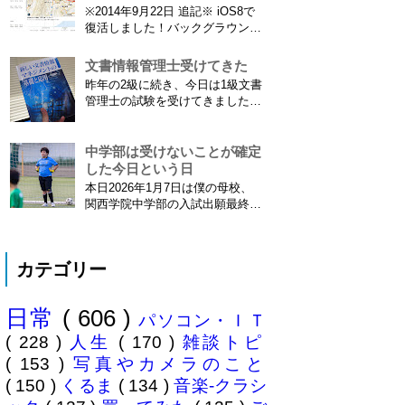
をつけての撮影機会がまた増えて
※2014年9月22日 追記※ iOS8で
きました。使っているのは EF70-
復活しました！バックグラウンド
300mm F4-5.6 IS USM というレ
で常時記録してくれています。
ンズです...
iPhone 6 Plusで確認しました。
文書情報管理士受けてきた
カモノハシ通信3: Googleロケー
昨年の2級に続き、今日は1級文書
ション履歴がiOS8で復活！
管理士の試験を受けてきました。
※2013年11月8日 追記※ 残念な
合格発表は月末だけど、こんな記
こ...
事書いてもし不合格だったら恥ず
かしい…。 ※後日追記※ 無事合
中学部は受けないことが確定
格してました。しかも成績が上位
した今日という日
3名以内？とかで表彰してもらい
本日2026年1月7日は僕の母校、
ました\( ˆoˆ )/ 文書の取り扱いや
関西学院中学部の入試出願最終日
電子化、e文書...
でした。出願はしませんでした。
うちは神奈川県川崎市ですので当
然と言えば当然ですが・・。 自
カテゴリー
分の息子が12歳になったら母校中
学部に入れたいなぁとうっすら考
えていたこの30余年。居住地的に
日常
( 606 )
その可能性がほぼなくなったこと
パソコン・ＩＴ
は...
( 228 )
人生
( 170 )
雑談トピ
( 153 )
写真やカメラのこと
( 150 )
くるま
( 134 )
音楽-クラシ