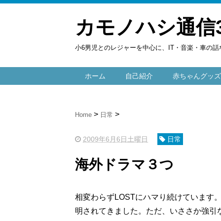
カモノハシ通信
小6男児とのレジャーを中心に、IT・音楽・車の話
ホーム
自己紹介
赤ちゃんグッズ
Home
日常
2009年6月6日土曜日
日常
海外ドラマ３つ
相変わらずLOSTにハマり続けています
明されてきました。ただ、いささか強引