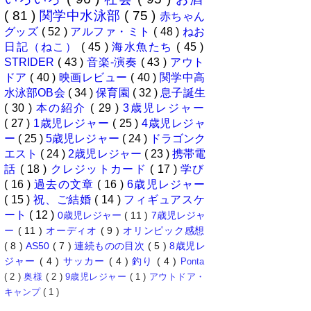
( 81 )
関学中水泳部
( 75 )
赤ちゃん
グッズ
( 52 )
アルファ・ミト
( 48 )
ねお
日記（ねこ）
( 45 )
海水魚たち
( 45 )
STRIDER
( 43 )
音楽-演奏
( 43 )
アウト
ドア
( 40 )
映画レビュー
( 40 )
関学中高
水泳部OB会
( 34 )
保育園
( 32 )
息子誕生
( 30 )
本の紹介
( 29 )
3歳児レジャー
( 27 )
1歳児レジャー
( 25 )
4歳児レジャ
ー
( 25 )
5歳児レジャー
( 24 )
ドラゴンク
エスト
( 24 )
2歳児レジャー
( 23 )
携帯電
話
( 18 )
クレジットカード
( 17 )
学び
( 16 )
過去の文章
( 16 )
6歳児レジャー
( 15 )
祝、ご結婚
( 14 )
フィギュアスケ
ート
( 12 )
0歳児レジャー
( 11 )
7歳児レジャ
ー
( 11 )
オーディオ
( 9 )
オリンピック感想
( 8 )
AS50
( 7 )
連続ものの目次
( 5 )
8歳児レ
ジャー
( 4 )
サッカー
( 4 )
釣り
( 4 )
Ponta
( 2 )
奥様
( 2 )
9歳児レジャー
( 1 )
アウトドア・
キャンプ
( 1 )