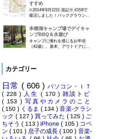
格してました。しかも成績が上位
すすめ
3名以内？とかで表彰してもらい
※2014年9月22日 追記※ iOS8で
ました\( ˆoˆ )/ 文書の取り扱いや
復活しました！バックグラウンド
電子化、e文書...
で常時記録してくれています。
iPhone 6 Plusで確認しました。
本栖湖キャンプ場でデイキャ
カモノハシ通信3: Googleロケー
ンプBBQ＆水遊び
ション履歴がiOS8で復活！
キャンプに憧れを感じるお年頃
※2013年11月8日 追記※ 残念な
（42歳）。基本、アウトドアには
こ...
あまり縁がない人生を送ってきた
僕ですが、ここに来てキャンプ熱
が高騰。まずは冷静にデイキャン
カテゴリー
プからはじめてみることに。ハー
マイオニーさん（奥様＝魔女）の
休みに合わせ平日に代休を取り行
日常
( 606 )
ってきました、場所は 本栖湖キ
パソコン・ＩＴ
ャンプ場 ...
( 228 )
人生
( 170 )
雑談トピ
( 153 )
写真やカメラのこと
( 150 )
くるま
( 134 )
音楽-クラシ
ック
( 127 )
買ってみた
( 125 )
ご
ちそう
( 113 )
iPhone
( 105 )
コペ
ン
( 101 )
息子の成長
( 100 )
音楽-
いろいろ
( 96 )
社会
( 95 )
お酒