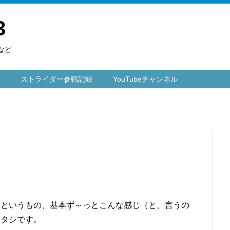
3
など
ストライダー参戦記録
YouTubeチャンネル
らというもの、基本ず～っとこんな感じ（と、言うの
ワタシです。