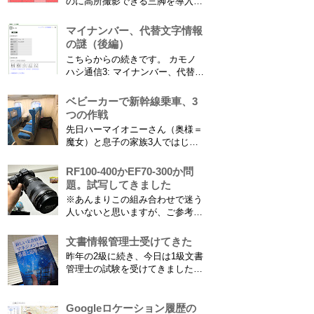
のに高所撮影できる三脚を導入し
び、下の方に動画も付けてます
た話 の続きです。 最大7.5mの高
竜ヶ岩洞と鮎つ...
さからフィールド全体（少年用な
マイナンバー、代替文字情報
ので大人用の半分の大きさです）
の謎（後編）
を撮影できればカメラを放置して
こちらからの続きです。 カモノ
の撮影ができますし、選手のポジ
ハシ通信3: マイナンバー、代替文
ショニングを俯瞰で見てあとから
字情報の謎（前編） そもそも子
分析することもできます。 で、
供の名前に使える漢字には制限が
ベビーカーで新幹線乗車、3
問題...
あります。たまに使える漢字が増
つの作戦
えたり減ったりしてニュースにな
先日ハーマイオニーさん（奥様＝
ってますよね。（2015年１月には
魔女）と息子の家族3人ではじめ
「巫」の字が人名漢字に追加され
て、東海道新幹線に乗ってきまし
てニュースになっていまし...
た。息子はまだ8ヶ月なので基本
RF100-400かEF70-300か問
ヒザの上なのですが、問題はベビ
題。試写してきました
ーカーをどうするか。色々事前に
※あんまりこの組み合わせで迷う
調べたことと、実際に乗ってわか
人いないと思いますが、ご参考に
ったことをご報告いたします！ ※
なれば。EF70-300は1型というこ
東海道新幹線限定ネタもあります
とにご注意ください。 息子がサ
文書情報管理士受けてきた
ので...
ッカーを始めたことで望遠レンズ
昨年の2級に続き、今日は1級文書
をつけての撮影機会がまた増えて
管理士の試験を受けてきました。
きました。使っているのは EF70-
合格発表は月末だけど、こんな記
300mm F4-5.6 IS USM というレ
事書いてもし不合格だったら恥ず
ンズです...
かしい…。 ※後日追記※ 無事合
Googleロケーション履歴の