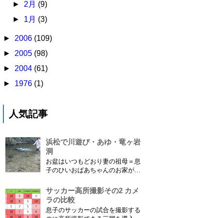
►
2月
(9)
►
1月
(3)
►
2006
(109)
►
2005
(98)
►
2004
(61)
►
1976
(1)
人気記事
浜松で川遊び・あゆ・竜ヶ岩
洞
お盆はいつもどおり妻の祖母＝息
子のひいおばあちゃんのお家があ
る浜松に行ってきました。ひいお
ばあちゃんがご健在なのはとって
サッカー高所撮影その2 カメ
もありがたいことです。 5歳vs88
ラの比較
歳 ひいおばあちゃんとの対決！
息子のサッカーの試合を撮影する
カモノハシ通信3 神宮寺川で水遊