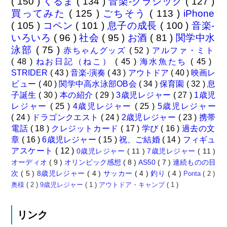
( 150 )
くるま
( 134 )
音楽-クラシック
( 127 )
買ってみた
( 125 )
ごちそう
( 113 )
iPhone
( 105 )
コペン
( 101 )
息子の成長
( 100 )
音楽-
いろいろ
( 96 )
社会
( 95 )
お酒
( 81 )
関学中水
泳部
( 75 )
赤ちゃんグッズ
( 52 )
アルファ・ミト
( 48 )
ねお日記（ねこ）
( 45 )
海水魚たち
( 45 )
STRIDER
( 43 )
音楽-演奏
( 43 )
アウトドア
( 40 )
映画レ
ビュー
( 40 )
関学中高水泳部OB会
( 34 )
保育園
( 32 )
息
子誕生
( 30 )
本の紹介
( 29 )
3歳児レジャー
( 27 )
1歳児
レジャー
( 25 )
4歳児レジャー
( 25 )
5歳児レジャー
( 24 )
ドラゴンクエスト
( 24 )
2歳児レジャー
( 23 )
携帯
電話
( 18 )
クレジットカード
( 17 )
学び
( 16 )
過去の文
章
( 16 )
6歳児レジャー
( 15 )
祝、ご結婚
( 14 )
フィギュ
アスケート
( 12 )
0歳児レジャー
( 11 )
7歳児レジャー
( 11 )
オーディオ
( 9 )
オリンピック感想
( 8 )
AS50
( 7 )
連続ものの目
次
( 5 )
8歳児レジャー
( 4 )
サッカー
( 4 )
釣り
( 4 )
Ponta
( 2 )
奥様
( 2 )
9歳児レジャー
( 1 )
アウトドア・キャンプ
( 1 )
リンク