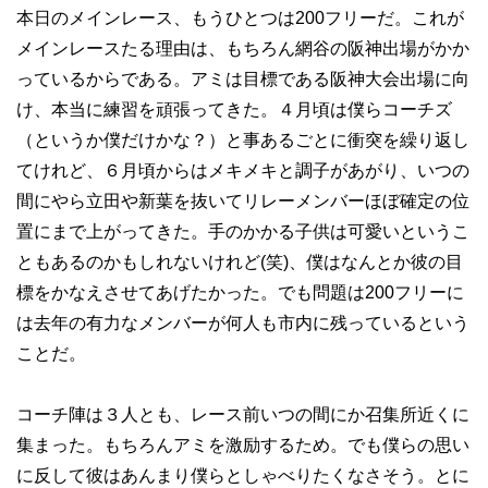
本日のメインレース、もうひとつは200フリーだ。これが
メインレースたる理由は、もちろん網谷の阪神出場がかか
っているからである。アミは目標である阪神大会出場に向
け、本当に練習を頑張ってきた。４月頃は僕らコーチズ
（というか僕だけかな？）と事あるごとに衝突を繰り返し
てけれど、６月頃からはメキメキと調子があがり、いつの
間にやら立田や新葉を抜いてリレーメンバーほぼ確定の位
置にまで上がってきた。手のかかる子供は可愛いというこ
ともあるのかもしれないけれど(笑)、僕はなんとか彼の目
標をかなえさせてあげたかった。でも問題は200フリーに
は去年の有力なメンバーが何人も市内に残っているという
ことだ。
コーチ陣は３人とも、レース前いつの間にか召集所近くに
集まった。もちろんアミを激励するため。でも僕らの思い
に反して彼はあんまり僕らとしゃべりたくなさそう。とに