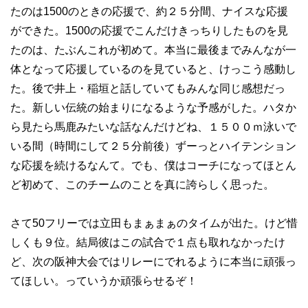
たのは1500のときの応援で、約２５分間、ナイスな応援
ができた。1500の応援でこんだけきっちりしたものを見
たのは、たぶんこれが初めて。本当に最後までみんなが一
体となって応援しているのを見ていると、けっこう感動し
た。後で井上・稲垣と話していてもみんな同じ感想だっ
た。新しい伝統の始まりになるような予感がした。ハタか
ら見たら馬鹿みたいな話なんだけどね、１５００ｍ泳いで
いる間（時間にして２５分前後）ずーっとハイテンション
な応援を続けるなんて。でも、僕はコーチになってほとん
ど初めて、このチームのことを真に誇らしく思った。
さて50フリーでは立田もまぁまぁのタイムが出た。けど惜
しくも９位。結局彼はこの試合で１点も取れなかったけ
ど、次の阪神大会ではリレーにでれるように本当に頑張っ
てほしい。っていうか頑張らせるぞ！