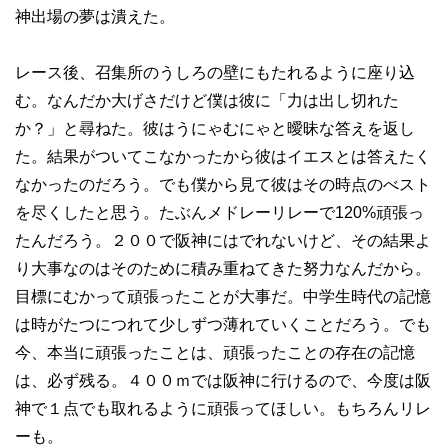
神出場の夢は潰えた。
レース後、召集所のうしろの壁にもたれるように座り込
む。なんだか大げさだけど僕は彼に「力は出し切れた
か？」と尋ねた。彼はうにゃむにゃと曖昧な答えを返し
た。結果がついてこなかったから彼はイエスとは答えたく
なかったのだろう。でも僕から見て彼はその時点のべスト
を尽くしたと思う。たぶんメドレーリレーで120%頑張っ
たんだろう。２００で阪神にはでれないけど、その結果よ
り大事なのはそのために積み重ねてきた努力なんだから。
目標にむかって頑張ったことが大事だ。中学生時代の記憶
は時がたつにつれて少しずつ薄れていくことだろう。でも
今、本当に頑張ったことは、頑張ったことの存在の記憶
は、必ず残る。４００ｍでは阪神に行けるので、今度は阪
神で１点でも取れるように頑張ってほしい。もちろんリレ
ーも。