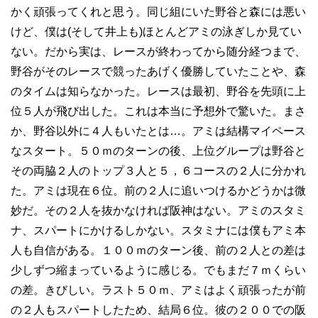
かく頑張ってくれと思う。同じ組にいた野谷と森には悪い
けど、僕は(そして井上も)ほとんどアミの泳ぎしか見てい
ない。だから実は、レースが終わってから随分経つまで、
野谷がそのレースで競ったあげく優勝していたことや、森
のタイムは知らなかった。レースは最初、野谷を先頭に上
位５人が飛び出した。これは本当に予想外で驚いた。まさ
か、野谷以外に４人もいたとは…。アミは結構マイペース
なスタート。５０ｍのターンの後、上位グループは野谷と
その両脇２人のトップ３人と５，６コースの２人に分かれ
た。アミは現在６位。前の２人に追いつけるかどうかは微
妙だ。その２人を抜かなければ阪神はない。アミのスタミ
ナ、スパートにかけるしかない。スタミナには僕もアミ本
人も自信がある。１００ｍのターン後、前の２人との差は
少しずつ縮まっているように感じる。でもまだ７ｍくらい
の差。きびしい。ラスト５０ｍ、アミはよく頑張ったが前
の２人もスパートしたため、結局６位。彼の２００での阪