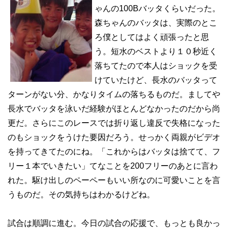
ゃんの100Bバッタくらいだった。
森ちゃんのバッタは、実際のとこ
ろ僕としてはよく頑張ったと思
う。短水のベストより１０秒近く
落ちてたので本人はショックを受
けていたけど、長水のバッタって
ターンがない分、かなりタイムの落ちるものだ。ましてや
長水でバッタを泳いだ経験がほとんどなかったのだから尚
更だ。さらにこのレースでは折り返し違反で失格になった
のもショックをうけた要因だろう。せっかく両親がビデオ
を持ってきてたのにね。「これからはバッタは捨てて、フ
リー１本でいきたい」てなことを200フリーのあとに言わ
れた。駆け出しのペーペーもいい所なのに可愛いことを言
うものだ。その気持ちはわかるけどね。
試合は順調に進む。今日の試合の応援で、もっとも良かっ