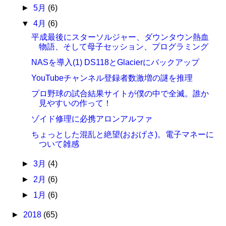
►
5月
(6)
▼
4月
(6)
平成最後にスターソルジャー、ダウンタウン熱血
物語、そして母子セッション、プログラミング
NASを導入(1) DS118とGlacierにバックアップ
YouTubeチャンネル登録者数激増の謎を推理
プロ野球の試合結果サイトが僕の中で全滅。誰か
見やすいの作って！
ゾイド修理に必携アロンアルファ
ちょっとした混乱と絶望(おおげさ)。電子マネーに
ついて雑感
►
3月
(4)
►
2月
(6)
►
1月
(6)
►
2018
(65)