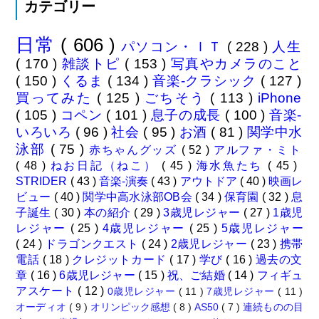
カテゴリー
日常
( 606 )
パソコン・ＩＴ
( 228 )
人生
( 170 )
雑談トピ
( 153 )
写真やカメラのこと
( 150 )
くるま
( 134 )
音楽-クラシック
( 127 )
買ってみた
( 125 )
ごちそう
( 113 )
iPhone
( 105 )
コペン
( 101 )
息子の成長
( 100 )
音楽-
いろいろ
( 96 )
社会
( 95 )
お酒
( 81 )
関学中水
泳部
( 75 )
赤ちゃんグッズ
( 52 )
アルファ・ミト
( 48 )
ねお日記（ねこ）
( 45 )
海水魚たち
( 45 )
STRIDER
( 43 )
音楽-演奏
( 43 )
アウトドア
( 40 )
映画レ
ビュー
( 40 )
関学中高水泳部OB会
( 34 )
保育園
( 32 )
息
子誕生
( 30 )
本の紹介
( 29 )
3歳児レジャー
( 27 )
1歳児
レジャー
( 25 )
4歳児レジャー
( 25 )
5歳児レジャー
( 24 )
ドラゴンクエスト
( 24 )
2歳児レジャー
( 23 )
携帯
電話
( 18 )
クレジットカード
( 17 )
学び
( 16 )
過去の文
章
( 16 )
6歳児レジャー
( 15 )
祝、ご結婚
( 14 )
フィギュ
アスケート
( 12 )
0歳児レジャー
( 11 )
7歳児レジャー
( 11 )
オーディオ
( 9 )
オリンピック感想
( 8 )
AS50
( 7 )
連続ものの目