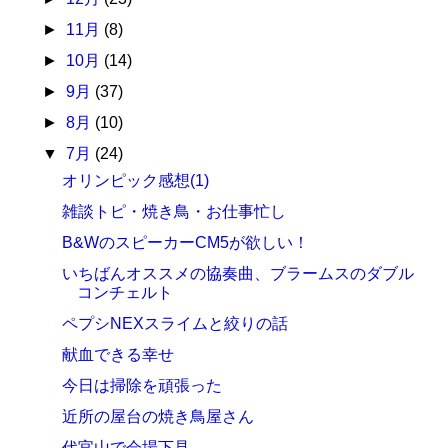
►
11月
(8)
►
10月
(14)
►
9月
(37)
►
8月
(10)
▼
7月
(24)
オリンピック感想(1)
雑談トピ・焼き鳥・お仕事忙し
B&WのスピーカーCM5が欲しい！
いちばんオススメの協奏曲、ブラームスのダブル
コンチェルト
ペプシNEXスライムと絞りの話
献血できる幸せ
今日は掃除を頑張った
近所の屋台の焼き鳥屋さん
代官山で会場下見