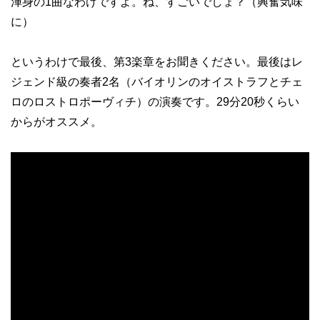
渾身の1曲なわけですよ。ね、すごいでしょ？（興奮気味
に）
というわけで最後、第3楽章をお聞きください。最後はレ
ジェンド級の奏者2名（バイオリンのオイストラフとチェ
ロのロストロポーヴィチ）の演奏です。29分20秒くらい
からがオススメ。