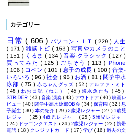
カテゴリー
日常
( 606 )
パソコン・ＩＴ
( 229 )
人生
( 171 )
雑談トピ
( 153 )
写真やカメラのこと
( 151 )
くるま
( 134 )
音楽-クラシック
( 127 )
買ってみた
( 125 )
ごちそう
( 113 )
iPhone
( 106 )
コペン
( 101 )
息子の成長
( 100 )
音楽-
いろいろ
( 96 )
社会
( 95 )
お酒
( 81 )
関学中水
泳部
( 75 )
赤ちゃんグッズ
( 52 )
アルファ・ミト
( 48 )
ねお日記（ねこ）
( 45 )
海水魚たち
( 45 )
STRIDER
( 43 )
音楽-演奏
( 43 )
アウトドア
( 40 )
映画レ
ビュー
( 40 )
関学中高水泳部OB会
( 34 )
保育園
( 32 )
息
子誕生
( 30 )
本の紹介
( 29 )
3歳児レジャー
( 27 )
1歳児
レジャー
( 25 )
4歳児レジャー
( 25 )
5歳児レジャー
( 24 )
ドラゴンクエスト
( 24 )
2歳児レジャー
( 23 )
携帯
電話
( 18 )
クレジットカード
( 17 )
学び
( 16 )
過去の文