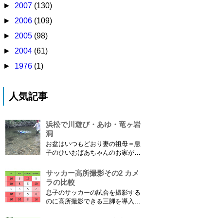
►
2007
(130)
►
2006
(109)
►
2005
(98)
►
2004
(61)
►
1976
(1)
人気記事
浜松で川遊び・あゆ・竜ヶ岩
洞
お盆はいつもどおり妻の祖母＝息
子のひいおばあちゃんのお家があ
る浜松に行ってきました。ひいお
ばあちゃんがご健在なのはとって
サッカー高所撮影その2 カメ
もありがたいことです。 5歳vs88
ラの比較
歳 ひいおばあちゃんとの対決！
息子のサッカーの試合を撮影する
カモノハシ通信3 神宮寺川で水遊
のに高所撮影できる三脚を導入し
び、下の方に動画も付けてます
た話 の続きです。 最大7.5mの高
竜ヶ岩洞と鮎つ...