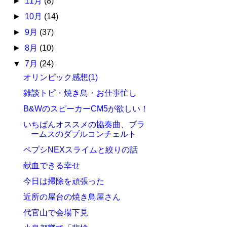
►
11月
(8)
►
10月
(14)
►
9月
(37)
►
8月
(10)
▼
7月
(24)
オリンピック感想(1)
雑談トピ・焼き鳥・お仕事忙し
B&WのスピーカーCM5が欲しい！
いちばんオススメの協奏曲、ブラ
ームスのダブルコンチェルト
ペプシNEXスライムと絞りの話
献血できる幸せ
今日は掃除を頑張った
近所の屋台の焼き鳥屋さん
代官山で会場下見