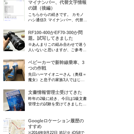
さからフィールド全体（少年用な
マイナンバー、代替文字情報
ので大人用の半分の大きさです）
の謎（後編）
を撮影できればカメラを放置して
こちらからの続きです。 カモノ
の撮影ができますし、選手のポジ
ハシ通信3: マイナンバー、代替文
ショニングを俯瞰で見てあとから
字情報の謎（前編） そもそも子
分析することもできます。 で、
供の名前に使える漢字には制限が
RF100-400かEF70-300か問
問題...
あります。たまに使える漢字が増
題。試写してきました
えたり減ったりしてニュースにな
※あんまりこの組み合わせで迷う
ってますよね。（2015年１月には
人いないと思いますが、ご参考に
「巫」の字が人名漢字に追加され
なれば。EF70-300は1型というこ
てニュースになっていまし...
とにご注意ください。 息子がサ
ベビーカーで新幹線乗車、3
ッカーを始めたことで望遠レンズ
つの作戦
をつけての撮影機会がまた増えて
先日ハーマイオニーさん（奥様＝
きました。使っているのは EF70-
魔女）と息子の家族3人ではじめ
300mm F4-5.6 IS USM というレ
て、東海道新幹線に乗ってきまし
ンズです...
た。息子はまだ8ヶ月なので基本
文書情報管理士受けてきた
ヒザの上なのですが、問題はベビ
昨年の2級に続き、今日は1級文書
ーカーをどうするか。色々事前に
管理士の試験を受けてきました。
調べたことと、実際に乗ってわか
合格発表は月末だけど、こんな記
ったことをご報告いたします！ ※
事書いてもし不合格だったら恥ず
東海道新幹線限定ネタもあります
かしい…。 ※後日追記※ 無事合
Googleロケーション履歴の
ので...
格してました。しかも成績が上位
すすめ
3名以内？とかで表彰してもらい
※2014年9月22日 追記※ iOS8で