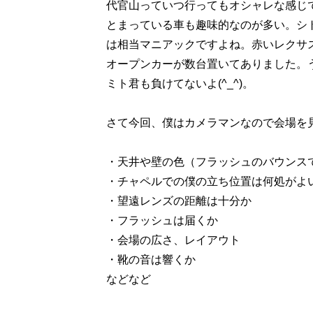
代官山っていつ行ってもオシャレな感じ
とまっている車も趣味的なのが多い。シト
は相当マニアックですよね。赤いレクサスI
オープンカーが数台置いてありました。
ミト君も負けてないよ(^_^)。
さて今回、僕はカメラマンなので会場を
・天井や壁の色（フラッシュのバウンス
・チャペルでの僕の立ち位置は何処がよ
・望遠レンズの距離は十分か
・フラッシュは届くか
・会場の広さ、レイアウト
・靴の音は響くか
などなど