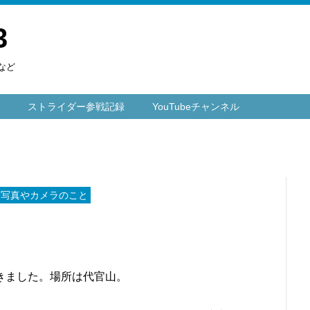
3
など
ストライダー参戦記録
YouTubeチャンネル
 写真やカメラのこと
きました。場所は代官山。