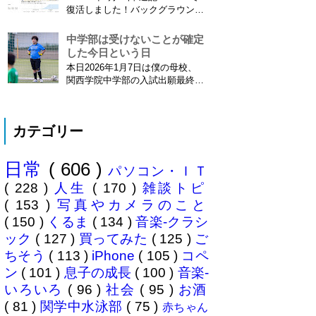
ました\( ˆoˆ )/ 文書の取り扱いや
復活しました！バックグラウンド
電子化、e文書...
で常時記録してくれています。
iPhone 6 Plusで確認しました。
中学部は受けないことが確定
カモノハシ通信3: Googleロケー
した今日という日
ション履歴がiOS8で復活！
本日2026年1月7日は僕の母校、
※2013年11月8日 追記※ 残念な
関西学院中学部の入試出願最終日
こ...
でした。出願はしませんでした。
うちは神奈川県川崎市ですので当
然と言えば当然ですが・・。 自
カテゴリー
分の息子が12歳になったら母校中
学部に入れたいなぁとうっすら考
えていたこの30余年。居住地的に
日常
( 606 )
その可能性がほぼなくなったこと
パソコン・ＩＴ
は...
( 228 )
人生
( 170 )
雑談トピ
( 153 )
写真やカメラのこと
( 150 )
くるま
( 134 )
音楽-クラシ
ック
( 127 )
買ってみた
( 125 )
ご
ちそう
( 113 )
iPhone
( 105 )
コペ
ン
( 101 )
息子の成長
( 100 )
音楽-
いろいろ
( 96 )
社会
( 95 )
お酒
( 81 )
関学中水泳部
( 75 )
赤ちゃん