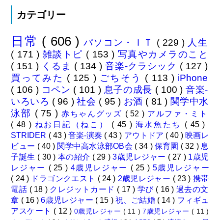
カテゴリー
日常
( 606 )
パソコン・ＩＴ
( 229 )
人生
( 171 )
雑談トピ
( 153 )
写真やカメラのこと
( 151 )
くるま
( 134 )
音楽-クラシック
( 127 )
買ってみた
( 125 )
ごちそう
( 113 )
iPhone
( 106 )
コペン
( 101 )
息子の成長
( 100 )
音楽-
いろいろ
( 96 )
社会
( 95 )
お酒
( 81 )
関学中水
泳部
( 75 )
赤ちゃんグッズ
( 52 )
アルファ・ミト
( 48 )
ねお日記（ねこ）
( 45 )
海水魚たち
( 45 )
STRIDER
( 43 )
音楽-演奏
( 43 )
アウトドア
( 40 )
映画レ
ビュー
( 40 )
関学中高水泳部OB会
( 34 )
保育園
( 32 )
息
子誕生
( 30 )
本の紹介
( 29 )
3歳児レジャー
( 27 )
1歳児
レジャー
( 25 )
4歳児レジャー
( 25 )
5歳児レジャー
( 24 )
ドラゴンクエスト
( 24 )
2歳児レジャー
( 23 )
携帯
電話
( 18 )
クレジットカード
( 17 )
学び
( 16 )
過去の文
章
( 16 )
6歳児レジャー
( 15 )
祝、ご結婚
( 14 )
フィギュ
アスケート
( 12 )
0歳児レジャー
( 11 )
7歳児レジャー
( 11 )