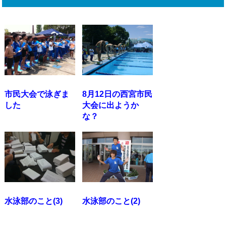
市民大会で泳ぎま
8月12日の西宮市民
した
大会に出ようか
な？
水泳部のこと(3)
水泳部のこと(2)