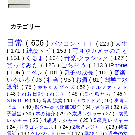
カテゴリー
日常
( 606 )
パソコン・ＩＴ
( 229 )
人生
( 171 )
雑談トピ
( 153 )
写真やカメラのこと
( 151 )
くるま
( 134 )
音楽-クラシック
( 127 )
買ってみた
( 125 )
ごちそう
( 113 )
iPhone
( 106 )
コペン
( 101 )
息子の成長
( 100 )
音楽-
いろいろ
( 96 )
社会
( 95 )
お酒
( 81 )
関学中水
泳部
( 75 )
赤ちゃんグッズ
( 52 )
アルファ・ミト
( 48 )
ねお日記（ねこ）
( 45 )
海水魚たち
( 45 )
STRIDER
( 43 )
音楽-演奏
( 43 )
アウトドア
( 40 )
映画レ
ビュー
( 40 )
関学中高水泳部OB会
( 34 )
保育園
( 32 )
息
子誕生
( 30 )
本の紹介
( 29 )
3歳児レジャー
( 27 )
1歳児
レジャー
( 25 )
4歳児レジャー
( 25 )
5歳児レジャー
( 24 )
ドラゴンクエスト
( 24 )
2歳児レジャー
( 23 )
携帯
電話
( 18 )
クレジットカード
( 17 )
学び
( 16 )
過去の文