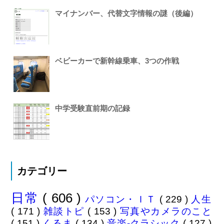
マイナンバー、代替文字情報の謎（後編）
ベビーカーで新幹線乗車、3つの作戦
中学受験直前期の記録
カテゴリー
日常
( 606 )
パソコン・ＩＴ
( 229 )
人生
( 171 )
雑談トピ
( 153 )
写真やカメラのこと
( 151 )
くるま
( 134 )
音楽-クラシック
( 127 )