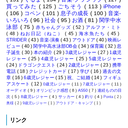
買ってみた
( 125 )
ごちそう
( 113 )
iPhone
( 106 )
コペン
( 101 )
息子の成長
( 100 )
音楽-
いろいろ
( 96 )
社会
( 95 )
お酒
( 81 )
関学中水
泳部
( 75 )
赤ちゃんグッズ
( 52 )
アルファ・ミト
( 48 )
ねお日記（ねこ）
( 45 )
海水魚たち
( 45 )
STRIDER
( 43 )
音楽-演奏
( 43 )
アウトドア
( 40 )
映画レ
ビュー
( 40 )
関学中高水泳部OB会
( 34 )
保育園
( 32 )
息
子誕生
( 30 )
本の紹介
( 29 )
3歳児レジャー
( 27 )
1歳児
レジャー
( 25 )
4歳児レジャー
( 25 )
5歳児レジャー
( 24 )
ドラゴンクエスト
( 24 )
2歳児レジャー
( 23 )
携帯
電話
( 18 )
クレジットカード
( 17 )
学び
( 16 )
過去の文
章
( 16 )
6歳児レジャー
( 15 )
祝、ご結婚
( 14 )
フィギュ
アスケート
( 12 )
0歳児レジャー
( 11 )
7歳児レジャー
( 11 )
オーディオ
( 9 )
オリンピック感想
( 8 )
AS50
( 7 )
連続ものの目
次
( 5 )
8歳児レジャー
( 4 )
サッカー
( 4 )
釣り
( 4 )
Ponta
( 2 )
奥様
( 2 )
9歳児レジャー
( 1 )
アウトドア・キャンプ
( 1 )
リンク