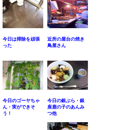
今日は掃除を頑張
近所の屋台の焼き
った
鳥屋さん
今日のゴーヤちゃ
今日の銀ぶら・銀
ん・実ができそ
座鹿の子のあんみ
う！
つ他