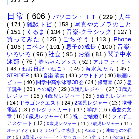
日常
( 606 )
パソコン・ＩＴ
( 229 )
人生
( 171 )
雑談トピ
( 153 )
写真やカメラのこと
( 151 )
くるま
( 134 )
音楽-クラシック
( 127 )
買ってみた
( 125 )
ごちそう
( 113 )
iPhone
( 106 )
コペン
( 101 )
息子の成長
( 100 )
音楽-
いろいろ
( 96 )
社会
( 95 )
お酒
( 81 )
関学中水
泳部
( 75 )
赤ちゃんグッズ
( 52 )
アルファ・ミト
( 48 )
ねお日記（ねこ）
( 45 )
海水魚たち
( 45 )
STRIDER
( 43 )
音楽-演奏
( 43 )
アウトドア
( 40 )
映画レ
ビュー
( 40 )
関学中高水泳部OB会
( 34 )
保育園
( 32 )
息
子誕生
( 30 )
本の紹介
( 29 )
3歳児レジャー
( 27 )
1歳児
レジャー
( 25 )
4歳児レジャー
( 25 )
5歳児レジャー
( 24 )
ドラゴンクエスト
( 24 )
2歳児レジャー
( 23 )
携帯
電話
( 18 )
クレジットカード
( 17 )
学び
( 16 )
過去の文
章
( 16 )
6歳児レジャー
( 15 )
祝、ご結婚
( 14 )
フィギュ
アスケート
( 12 )
0歳児レジャー
( 11 )
7歳児レジャー
( 11 )
オーディオ
( 9 )
オリンピック感想
( 8 )
AS50
( 7 )
連続ものの目
次
( 5 )
8歳児レジャー
( 4 )
サッカー
( 4 )
釣り
( 4 )
Ponta
( 2 )