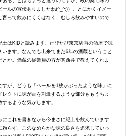
がある、とはちょっと違うのですが、喉の奥で味わ
ルの宣伝ありましたね(^_^;)）、とにかくイメー
と言って飲みにくくはなく、むしろ飲みやすいので
紀土はKIDと読みます。たびたび東京駅内の酒屋で試
まいます。なんでも出来てまだ6年の酒蔵ということ
だとか。酒蔵の従業員の方が関西弁で教えてくれま
ですが、どうも「ベールを1枚かぶったような味」に
イレクトに味が舌を刺激するような部分ももうちょ
致するような気がします。
みにこれを書きながら今まさに紀土を飲んでいます
に頼らず、このなめらかな味の良さを追求していっ