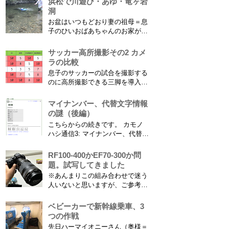
浜松で川遊び・あゆ・竜ヶ岩
洞
お盆はいつもどおり妻の祖母＝息
子のひいおばあちゃんのお家があ
る浜松に行ってきました。ひいお
ばあちゃんがご健在なのはとって
サッカー高所撮影その2 カメ
もありがたいことです。 5歳vs88
ラの比較
歳 ひいおばあちゃんとの対決！
息子のサッカーの試合を撮影する
カモノハシ通信3 神宮寺川で水遊
のに高所撮影できる三脚を導入し
び、下の方に動画も付けてます
た話 の続きです。 最大7.5mの高
竜ヶ岩洞と鮎つ...
さからフィールド全体（少年用な
マイナンバー、代替文字情報
ので大人用の半分の大きさです）
の謎（後編）
を撮影できればカメラを放置して
こちらからの続きです。 カモノ
の撮影ができますし、選手のポジ
ハシ通信3: マイナンバー、代替文
ショニングを俯瞰で見てあとから
字情報の謎（前編） そもそも子
分析することもできます。 で、
供の名前に使える漢字には制限が
RF100-400かEF70-300か問
問題...
あります。たまに使える漢字が増
題。試写してきました
えたり減ったりしてニュースにな
※あんまりこの組み合わせで迷う
ってますよね。（2015年１月には
人いないと思いますが、ご参考に
「巫」の字が人名漢字に追加され
なれば。EF70-300は1型というこ
てニュースになっていまし...
とにご注意ください。 息子がサ
ベビーカーで新幹線乗車、3
ッカーを始めたことで望遠レンズ
つの作戦
をつけての撮影機会がまた増えて
先日ハーマイオニーさん（奥様＝