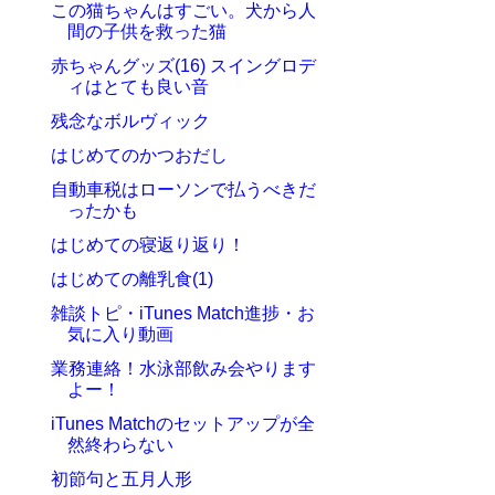
この猫ちゃんはすごい。犬から人
間の子供を救った猫
赤ちゃんグッズ(16) スイングロデ
ィはとても良い音
残念なボルヴィック
はじめてのかつおだし
自動車税はローソンで払うべきだ
ったかも
はじめての寝返り返り！
はじめての離乳食(1)
雑談トピ・iTunes Match進捗・お
気に入り動画
業務連絡！水泳部飲み会やります
よー！
iTunes Matchのセットアップが全
然終わらない
初節句と五月人形