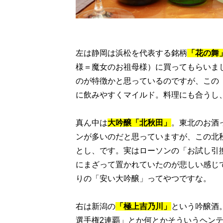
左は静岡は浜松を代表する銘柄
「花の舞
様＝魔女のお祖母様）に買ってもらいま
のが特徴かと思っているのですが、この
に飲みやすくマイルド。料理にも合うし
真ん中は
大吟醸「北秋田」
。東北のお酒
ンが多いのだと思っていますが、この北
とし、です。実はローソンの「お試し引換
にまざって置かれていたのが悲しい感じで
りの「安い大吟醸」ってやつですな。
右は新潟の
「極上吉乃川」
という吟醸酒
選手権2連覇」とか何とかそういうヘン