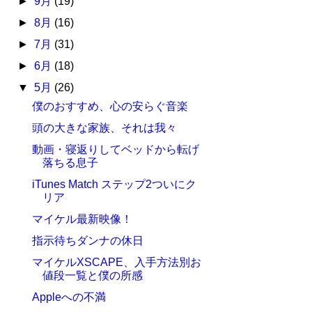
►
9月
(19)
►
8月
(16)
►
7月
(31)
►
6月
(18)
▼
5月
(26)
僕のおすすめ、心の安らぐ音楽
頭の大きな家族、それは我々
動画・寝返りしてベッドから転げ
落ちる息子
iTunes Match ステップ2ついにク
リア
マイケル最新映像！
指示待ちダンナの休日
マイケルXSCAPE、入手方法別お
値段一覧と僕の所感
Appleへの不満