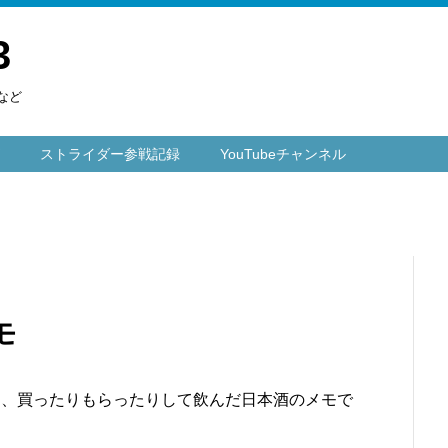
3
など
ストライダー参戦記録
YouTubeチャンネル
モ
に、買ったりもらったりして飲んだ日本酒のメモで