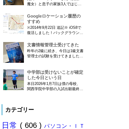
きました。使っているのは EF70-
魔女）と息子の家族3人ではじめ
300mm F4-5.6 IS USM というレ
て、東海道新幹線に乗ってきまし
ンズです...
た。息子はまだ8ヶ月なので基本
Googleロケーション履歴の
ヒザの上なのですが、問題はベビ
すすめ
ーカーをどうするか。色々事前に
※2014年9月22日 追記※ iOS8で
調べたことと、実際に乗ってわか
復活しました！バックグラウンド
ったことをご報告いたします！ ※
で常時記録してくれています。
東海道新幹線限定ネタもあります
iPhone 6 Plusで確認しました。
文書情報管理士受けてきた
ので...
カモノハシ通信3: Googleロケー
昨年の2級に続き、今日は1級文書
ション履歴がiOS8で復活！
管理士の試験を受けてきました。
※2013年11月8日 追記※ 残念な
合格発表は月末だけど、こんな記
こ...
事書いてもし不合格だったら恥ず
かしい…。 ※後日追記※ 無事合
中学部は受けないことが確定
格してました。しかも成績が上位
した今日という日
3名以内？とかで表彰してもらい
本日2026年1月7日は僕の母校、
ました\( ˆoˆ )/ 文書の取り扱いや
関西学院中学部の入試出願最終日
電子化、e文書...
でした。出願はしませんでした。
うちは神奈川県川崎市ですので当
然と言えば当然ですが・・。 自
カテゴリー
分の息子が12歳になったら母校中
学部に入れたいなぁとうっすら考
えていたこの30余年。居住地的に
日常
( 606 )
その可能性がほぼなくなったこと
パソコン・ＩＴ