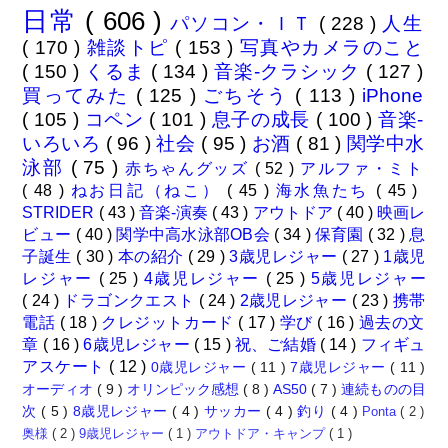
日常
( 606 )
パソコン・ＩＴ
( 228 )
人生
( 170 )
雑談トピ
( 153 )
写真やカメラのこと
( 150 )
くるま
( 134 )
音楽-クラシック
( 127 )
買ってみた
( 125 )
ごちそう
( 113 )
iPhone
( 105 )
コペン
( 101 )
息子の成長
( 100 )
音楽-
いろいろ
( 96 )
社会
( 95 )
お酒
( 81 )
関学中水
泳部
( 75 )
赤ちゃんグッズ
( 52 )
アルファ・ミト
( 48 )
ねお日記（ねこ）
( 45 )
海水魚たち
( 45 )
STRIDER
( 43 )
音楽-演奏
( 43 )
アウトドア
( 40 )
映画レ
ビュー
( 40 )
関学中高水泳部OB会
( 34 )
保育園
( 32 )
息
子誕生
( 30 )
本の紹介
( 29 )
3歳児レジャー
( 27 )
1歳児
レジャー
( 25 )
4歳児レジャー
( 25 )
5歳児レジャー
( 24 )
ドラゴンクエスト
( 24 )
2歳児レジャー
( 23 )
携帯
電話
( 18 )
クレジットカード
( 17 )
学び
( 16 )
過去の文
章
( 16 )
6歳児レジャー
( 15 )
祝、ご結婚
( 14 )
フィギュ
アスケート
( 12 )
0歳児レジャー
( 11 )
7歳児レジャー
( 11 )
オーディオ
( 9 )
オリンピック感想
( 8 )
AS50
( 7 )
連続ものの目
次
( 5 )
8歳児レジャー
( 4 )
サッカー
( 4 )
釣り
( 4 )
Ponta
( 2 )
奥様
( 2 )
9歳児レジャー
( 1 )
アウトドア・キャンプ
( 1 )