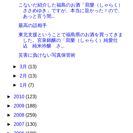
こないだ紹介した福島のお酒「寫樂（しゃらく）
ささめゆき」ですが、本当に旨かった！ので、
あっと言う間...
最高の話相手
東北支援ということで福島県のお酒を買ってきま
した。宮泉銘醸の「寫樂（しゃらく）純愛仕
込 純米吟醸 さ...
災害に負けない写真保管術
►
3月
(13)
►
2月
(13)
►
1月
(7)
►
2010
(123)
►
2009
(188)
►
2008
(259)
►
2007
(130)