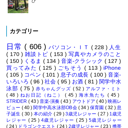
び
カテゴリー
日常
( 606 )
パソコン・ＩＴ
( 228 )
人生
( 170 )
雑談トピ
( 153 )
写真やカメラのこと
( 150 )
くるま
( 134 )
音楽-クラシック
( 127 )
買ってみた
( 125 )
ごちそう
( 113 )
iPhone
( 105 )
コペン
( 101 )
息子の成長
( 100 )
音楽-
いろいろ
( 96 )
社会
( 95 )
お酒
( 81 )
関学中水
泳部
( 75 )
赤ちゃんグッズ
( 52 )
アルファ・ミト
( 48 )
ねお日記（ねこ）
( 45 )
海水魚たち
( 45 )
STRIDER
( 43 )
音楽-演奏
( 43 )
アウトドア
( 40 )
映画レ
ビュー
( 40 )
関学中高水泳部OB会
( 34 )
保育園
( 32 )
息
子誕生
( 30 )
本の紹介
( 29 )
3歳児レジャー
( 27 )
1歳児
レジャー
( 25 )
4歳児レジャー
( 25 )
5歳児レジャー
( 24 )
ドラゴンクエスト
( 24 )
2歳児レジャー
( 23 )
携帯