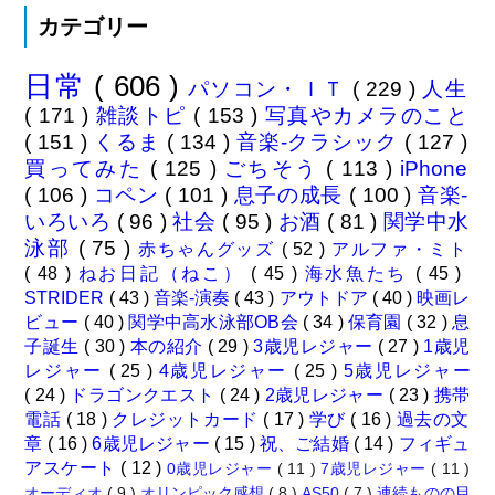
カテゴリー
日常
( 606 )
パソコン・ＩＴ
( 229 )
人生
( 171 )
雑談トピ
( 153 )
写真やカメラのこと
( 151 )
くるま
( 134 )
音楽-クラシック
( 127 )
買ってみた
( 125 )
ごちそう
( 113 )
iPhone
( 106 )
コペン
( 101 )
息子の成長
( 100 )
音楽-
いろいろ
( 96 )
社会
( 95 )
お酒
( 81 )
関学中水
泳部
( 75 )
赤ちゃんグッズ
( 52 )
アルファ・ミト
( 48 )
ねお日記（ねこ）
( 45 )
海水魚たち
( 45 )
STRIDER
( 43 )
音楽-演奏
( 43 )
アウトドア
( 40 )
映画レ
ビュー
( 40 )
関学中高水泳部OB会
( 34 )
保育園
( 32 )
息
子誕生
( 30 )
本の紹介
( 29 )
3歳児レジャー
( 27 )
1歳児
レジャー
( 25 )
4歳児レジャー
( 25 )
5歳児レジャー
( 24 )
ドラゴンクエスト
( 24 )
2歳児レジャー
( 23 )
携帯
電話
( 18 )
クレジットカード
( 17 )
学び
( 16 )
過去の文
章
( 16 )
6歳児レジャー
( 15 )
祝、ご結婚
( 14 )
フィギュ
アスケート
( 12 )
0歳児レジャー
( 11 )
7歳児レジャー
( 11 )
オーディオ
( 9 )
オリンピック感想
( 8 )
AS50
( 7 )
連続ものの目