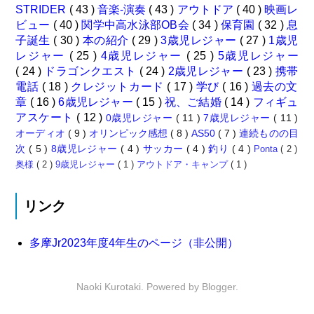
STRIDER
( 43 )
音楽-演奏
( 43 )
アウトドア
( 40 )
映画レ
ビュー
( 40 )
関学中高水泳部OB会
( 34 )
保育園
( 32 )
息
子誕生
( 30 )
本の紹介
( 29 )
3歳児レジャー
( 27 )
1歳児
レジャー
( 25 )
4歳児レジャー
( 25 )
5歳児レジャー
( 24 )
ドラゴンクエスト
( 24 )
2歳児レジャー
( 23 )
携帯
電話
( 18 )
クレジットカード
( 17 )
学び
( 16 )
過去の文
章
( 16 )
6歳児レジャー
( 15 )
祝、ご結婚
( 14 )
フィギュ
アスケート
( 12 )
0歳児レジャー
( 11 )
7歳児レジャー
( 11 )
オーディオ
( 9 )
オリンピック感想
( 8 )
AS50
( 7 )
連続ものの目
次
( 5 )
8歳児レジャー
( 4 )
サッカー
( 4 )
釣り
( 4 )
Ponta
( 2 )
奥様
( 2 )
9歳児レジャー
( 1 )
アウトドア・キャンプ
( 1 )
リンク
多摩Jr2023年度4年生のページ（非公開）
Naoki Kurotaki. Powered by
Blogger
.