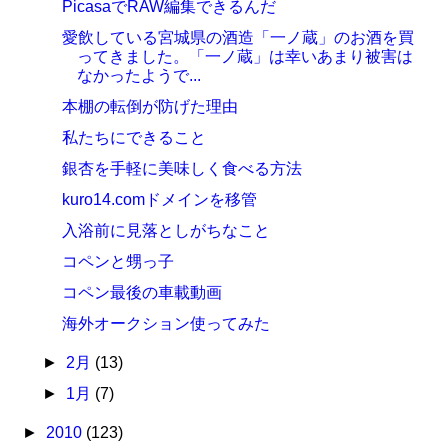
PicasaでRAW編集できるんだ
愛飲している宮城県の酒造「一ノ蔵」のお酒を買
ってきました。「一ノ蔵」は幸いあまり被害は
なかったようで...
本棚の転倒が防げた理由
私たちにできること
銀杏を手軽に美味しく食べる方法
kuro14.comドメインを移管
入浴前に見落としがちなこと
コペンと甥っ子
コペン最後の車載動画
海外オークション使ってみた
►
2月
(13)
►
1月
(7)
►
2010
(123)