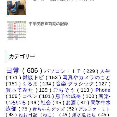
中学受験直前期の記録
カテゴリー
日常
( 606 )
パソコン・ＩＴ
( 229 )
人生
( 171 )
雑談トピ
( 153 )
写真やカメラのこと
( 151 )
くるま
( 134 )
音楽-クラシック
( 127 )
買ってみた
( 125 )
ごちそう
( 113 )
iPhone
( 106 )
コペン
( 101 )
息子の成長
( 100 )
音楽-
いろいろ
( 96 )
社会
( 95 )
お酒
( 81 )
関学中水
泳部
( 75 )
赤ちゃんグッズ
( 52 )
アルファ・ミト
( 48 )
ねお日記（ねこ）
( 45 )
海水魚たち
( 45 )