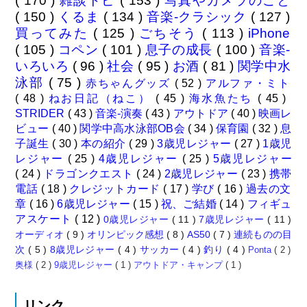
( 170 )
雑談トピ
( 153 )
写真やカメラのこと
( 150 )
くるま
( 134 )
音楽-クラシック
( 127 )
買ってみた
( 125 )
ごちそう
( 113 )
iPhone
( 105 )
コペン
( 101 )
息子の成長
( 100 )
音楽-
いろいろ
( 96 )
社会
( 95 )
お酒
( 81 )
関学中水
泳部
( 75 )
赤ちゃんグッズ
( 52 )
アルファ・ミト
( 48 )
ねお日記（ねこ）
( 45 )
海水魚たち
( 45 )
STRIDER
( 43 )
音楽-演奏
( 43 )
アウトドア
( 40 )
映画レ
ビュー
( 40 )
関学中高水泳部OB会
( 34 )
保育園
( 32 )
息
子誕生
( 30 )
本の紹介
( 29 )
3歳児レジャー
( 27 )
1歳児
レジャー
( 25 )
4歳児レジャー
( 25 )
5歳児レジャー
( 24 )
ドラゴンクエスト
( 24 )
2歳児レジャー
( 23 )
携帯
電話
( 18 )
クレジットカード
( 17 )
学び
( 16 )
過去の文
章
( 16 )
6歳児レジャー
( 15 )
祝、ご結婚
( 14 )
フィギュ
アスケート
( 12 )
0歳児レジャー
( 11 )
7歳児レジャー
( 11 )
オーディオ
( 9 )
オリンピック感想
( 8 )
AS50
( 7 )
連続ものの目
次
( 5 )
8歳児レジャー
( 4 )
サッカー
( 4 )
釣り
( 4 )
Ponta
( 2 )
奥様
( 2 )
9歳児レジャー
( 1 )
アウトドア・キャンプ
( 1 )
リンク