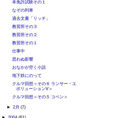
本免許試験その１
なぞの列車
過去文書「リッチ」
教習所その３
教習所その２
教習所その１
仕事中
思わぬ影響
おなかが空く小説
地下鉄にのって
クルマ回想＜その６ ランサー・エ
ボリューションⅤ＞
クルマ回想＜その５ コペン＞
►
2月
(7)
►
2004
(61)