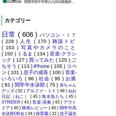
ました\( ˆoˆ )/ 文書の取り扱いや
関西学院中学部の入試出願最終日
電子化、e文書...
でした。出願はしませんでした。
うちは神奈川県川崎市ですので当
然と言えば当然ですが・・。 自
カテゴリー
分の息子が12歳になったら母校中
学部に入れたいなぁとうっすら考
えていたこの30余年。居住地的に
日常
( 606 )
その可能性がほぼなくなったこと
パソコン・ＩＴ
は...
( 228 )
人生
( 170 )
雑談トピ
( 153 )
写真やカメラのこと
( 150 )
くるま
( 134 )
音楽-クラシ
ック
( 127 )
買ってみた
( 125 )
ご
ちそう
( 113 )
iPhone
( 105 )
コペ
ン
( 101 )
息子の成長
( 100 )
音楽-
いろいろ
( 96 )
社会
( 95 )
お酒
( 81 )
関学中水泳部
( 75 )
赤ちゃん
グッズ
( 52 )
アルファ・ミト
( 48 )
ねお
日記（ねこ）
( 45 )
海水魚たち
( 45 )
STRIDER
( 43 )
音楽-演奏
( 43 )
アウト
ドア
( 40 )
映画レビュー
( 40 )
関学中高
水泳部OB会
( 34 )
保育園
( 32 )
息子誕生