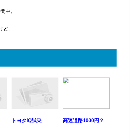
時間中。
けど。
東
トヨタiQ試乗
高速道路1000円？