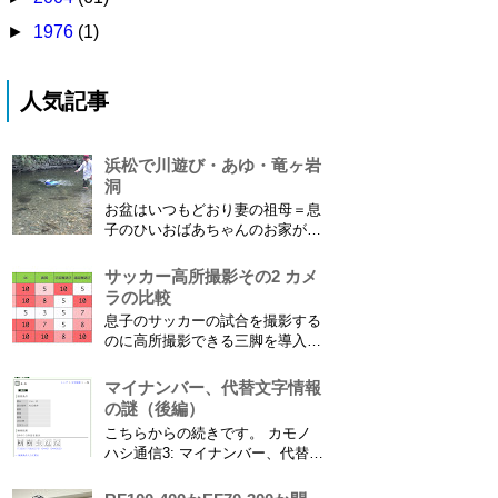
►
1976
(1)
人気記事
浜松で川遊び・あゆ・竜ヶ岩
洞
お盆はいつもどおり妻の祖母＝息
子のひいおばあちゃんのお家があ
る浜松に行ってきました。ひいお
ばあちゃんがご健在なのはとって
サッカー高所撮影その2 カメ
もありがたいことです。 5歳vs88
ラの比較
歳 ひいおばあちゃんとの対決！
息子のサッカーの試合を撮影する
カモノハシ通信3 神宮寺川で水遊
のに高所撮影できる三脚を導入し
び、下の方に動画も付けてます
た話 の続きです。 最大7.5mの高
竜ヶ岩洞と鮎つ...
さからフィールド全体（少年用な
マイナンバー、代替文字情報
ので大人用の半分の大きさです）
の謎（後編）
を撮影できればカメラを放置して
こちらからの続きです。 カモノ
の撮影ができますし、選手のポジ
ハシ通信3: マイナンバー、代替文
ショニングを俯瞰で見てあとから
字情報の謎（前編） そもそも子
分析することもできます。 で、
供の名前に使える漢字には制限が