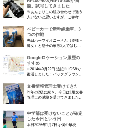
RF100-400かEF70-300か問
問題...
あります。たまに使える漢字が増
題。試写してきました
えたり減ったりしてニュースにな
※あんまりこの組み合わせで迷う
ってますよね。（2015年１月には
人いないと思いますが、ご参考に
「巫」の字が人名漢字に追加され
なれば。EF70-300は1型というこ
てニュースになっていまし...
とにご注意ください。 息子がサ
ベビーカーで新幹線乗車、3
ッカーを始めたことで望遠レンズ
つの作戦
をつけての撮影機会がまた増えて
先日ハーマイオニーさん（奥様＝
きました。使っているのは EF70-
魔女）と息子の家族3人ではじめ
300mm F4-5.6 IS USM というレ
て、東海道新幹線に乗ってきまし
ンズです...
た。息子はまだ8ヶ月なので基本
Googleロケーション履歴の
ヒザの上なのですが、問題はベビ
すすめ
ーカーをどうするか。色々事前に
※2014年9月22日 追記※ iOS8で
調べたことと、実際に乗ってわか
復活しました！バックグラウンド
ったことをご報告いたします！ ※
で常時記録してくれています。
東海道新幹線限定ネタもあります
iPhone 6 Plusで確認しました。
文書情報管理士受けてきた
ので...
カモノハシ通信3: Googleロケー
昨年の2級に続き、今日は1級文書
ション履歴がiOS8で復活！
管理士の試験を受けてきました。
※2013年11月8日 追記※ 残念な
合格発表は月末だけど、こんな記
こ...
事書いてもし不合格だったら恥ず
かしい…。 ※後日追記※ 無事合
中学部は受けないことが確定
格してました。しかも成績が上位
した今日という日
3名以内？とかで表彰してもらい
本日2026年1月7日は僕の母校、