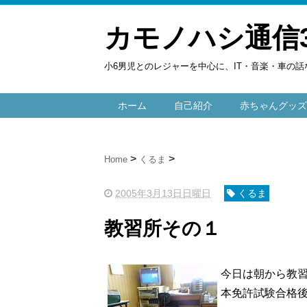
カモノハシ通信
小6男児とのレジャーを中心に、IT・音楽・車の話
ホーム
自己紹介
赤ちゃんグッズ
Home
くるま
2005年3月13日日曜日
くるま
教習所その１
今日は朝から教
本免許試験合格