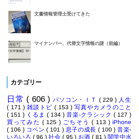
文書情報管理士受けてきた
マイナンバー、代替文字情報の謎（前編）
カテゴリー
日常
( 606 )
パソコン・ＩＴ
( 229 )
人生
( 171 )
雑談トピ
( 153 )
写真やカメラのこと
( 151 )
くるま
( 134 )
音楽-クラシック
( 127 )
買ってみた
( 125 )
ごちそう
( 113 )
iPhone
( 106 )
コペン
( 101 )
息子の成長
( 100 )
音楽-
いろいろ
( 96 )
社会
( 95 )
お酒
( 81 )
関学中水