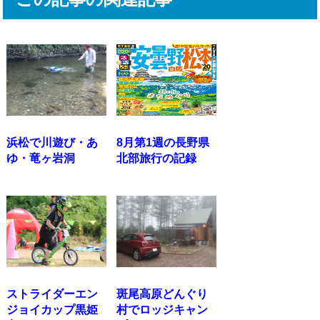
浜松で川遊び・あ
8月第1週の長野県
ゆ・竜ヶ岩洞
北部旅行の記録
ストライダーエン
斑尾高原どんぐり
ジョイカップ黒姫
村でロッジキャン