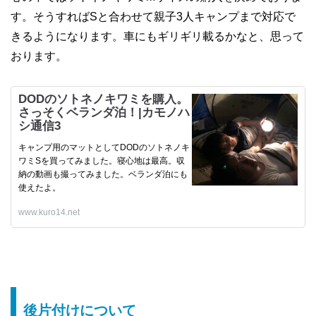
す。そうすればSと合わせて親子3人キャンプまで対応で
きるようになります。車にもギリギリ載るかなと、思って
おります。
DODのソトネノキワミを購入。
さっそくベランダ泊！|カモノハ
シ通信3
キャンプ用のマットとしてDODのソトネノキ
ワミSを買ってみました。寝心地は最高。収
納の動画も撮ってみました。ベランダ泊にも
使えたよ。
www.kuro14.net
後片付けについて