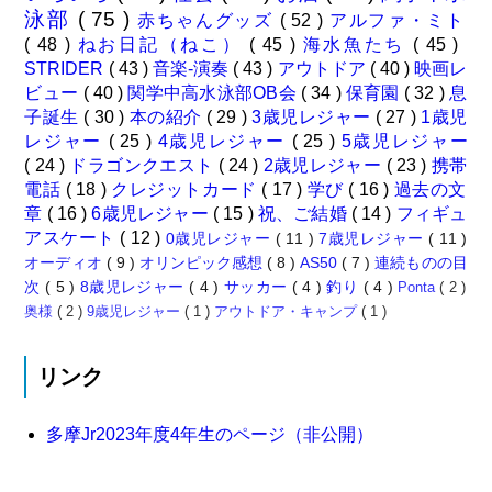
泳部
( 75 )
赤ちゃんグッズ
( 52 )
アルファ・ミト
( 48 )
ねお日記（ねこ）
( 45 )
海水魚たち
( 45 )
STRIDER
( 43 )
音楽-演奏
( 43 )
アウトドア
( 40 )
映画レ
ビュー
( 40 )
関学中高水泳部OB会
( 34 )
保育園
( 32 )
息
子誕生
( 30 )
本の紹介
( 29 )
3歳児レジャー
( 27 )
1歳児
レジャー
( 25 )
4歳児レジャー
( 25 )
5歳児レジャー
( 24 )
ドラゴンクエスト
( 24 )
2歳児レジャー
( 23 )
携帯
電話
( 18 )
クレジットカード
( 17 )
学び
( 16 )
過去の文
章
( 16 )
6歳児レジャー
( 15 )
祝、ご結婚
( 14 )
フィギュ
アスケート
( 12 )
0歳児レジャー
( 11 )
7歳児レジャー
( 11 )
オーディオ
( 9 )
オリンピック感想
( 8 )
AS50
( 7 )
連続ものの目
次
( 5 )
8歳児レジャー
( 4 )
サッカー
( 4 )
釣り
( 4 )
Ponta
( 2 )
奥様
( 2 )
9歳児レジャー
( 1 )
アウトドア・キャンプ
( 1 )
リンク
多摩Jr2023年度4年生のページ（非公開）