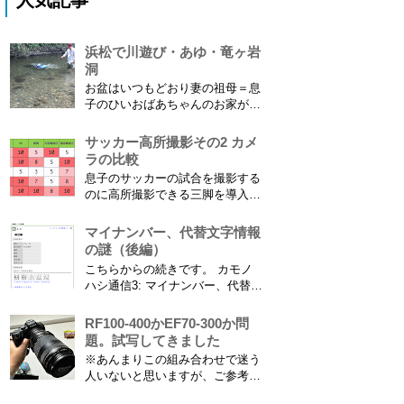
人気記事
浜松で川遊び・あゆ・竜ヶ岩
洞
お盆はいつもどおり妻の祖母＝息
子のひいおばあちゃんのお家があ
る浜松に行ってきました。ひいお
ばあちゃんがご健在なのはとって
サッカー高所撮影その2 カメ
もありがたいことです。 5歳vs88
ラの比較
歳 ひいおばあちゃんとの対決！
息子のサッカーの試合を撮影する
カモノハシ通信3 神宮寺川で水遊
のに高所撮影できる三脚を導入し
び、下の方に動画も付けてます
た話 の続きです。 最大7.5mの高
竜ヶ岩洞と鮎つ...
さからフィールド全体（少年用な
マイナンバー、代替文字情報
ので大人用の半分の大きさです）
の謎（後編）
を撮影できればカメラを放置して
こちらからの続きです。 カモノ
の撮影ができますし、選手のポジ
ハシ通信3: マイナンバー、代替文
ショニングを俯瞰で見てあとから
字情報の謎（前編） そもそも子
分析することもできます。 で、
供の名前に使える漢字には制限が
RF100-400かEF70-300か問
問題...
あります。たまに使える漢字が増
題。試写してきました
えたり減ったりしてニュースにな
※あんまりこの組み合わせで迷う
ってますよね。（2015年１月には
人いないと思いますが、ご参考に
「巫」の字が人名漢字に追加され
なれば。EF70-300は1型というこ
てニュースになっていまし...