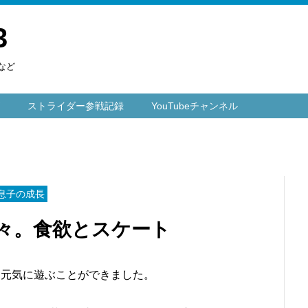
3
など
ストライダー参戦記録
YouTubeチャンネル
息子の成長
々。食欲とスケート
は元気に遊ぶことができました。