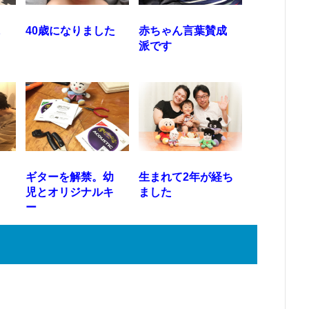
に
40歳になりました
赤ちゃん言葉賛成
ト
派です
ギターを解禁。幼
生まれて2年が経ち
児とオリジナルキ
ました
ー