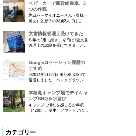
とにご注意ください。 息子がサ
ベビーカーで新幹線乗車、3
ッカーを始めたことで望遠レンズ
つの作戦
をつけての撮影機会がまた増えて
先日ハーマイオニーさん（奥様＝
きました。使っているのは EF70-
魔女）と息子の家族3人ではじめ
300mm F4-5.6 IS USM というレ
て、東海道新幹線に乗ってきまし
ンズです...
た。息子はまだ8ヶ月なので基本
文書情報管理士受けてきた
ヒザの上なのですが、問題はベビ
昨年の2級に続き、今日は1級文書
ーカーをどうするか。色々事前に
管理士の試験を受けてきました。
調べたことと、実際に乗ってわか
合格発表は月末だけど、こんな記
ったことをご報告いたします！ ※
事書いてもし不合格だったら恥ず
東海道新幹線限定ネタもあります
かしい…。 ※後日追記※ 無事合
Googleロケーション履歴の
ので...
格してました。しかも成績が上位
すすめ
3名以内？とかで表彰してもらい
※2014年9月22日 追記※ iOS8で
ました\( ˆoˆ )/ 文書の取り扱いや
復活しました！バックグラウンド
電子化、e文書...
で常時記録してくれています。
iPhone 6 Plusで確認しました。
本栖湖キャンプ場でデイキャ
カモノハシ通信3: Googleロケー
ンプBBQ＆水遊び
ション履歴がiOS8で復活！
キャンプに憧れを感じるお年頃
※2013年11月8日 追記※ 残念な
（42歳）。基本、アウトドアには
こ...
あまり縁がない人生を送ってきた
僕ですが、ここに来てキャンプ熱
が高騰。まずは冷静にデイキャン
カテゴリー
プからはじめてみることに。ハー