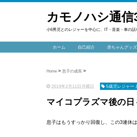
カモノハシ通信
小6男児とのレジャーを中心に、IT・音楽・車の話
ホーム
自己紹介
赤ちゃんグッズ
Home
息子の成長
2019年2月11日月曜日
5歳児レジャー 
マイコプラズマ後の日
息子はもうすっかり回復し、この3連休