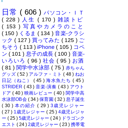
マイオニーさん（奥様＝魔女）の
休みに合わせ平日に代休を取り行
日常
( 606 )
ってきました、場所は 本栖湖キ
パソコン・ＩＴ
ャンプ場 ...
( 228 )
人生
( 170 )
雑談トピ
( 153 )
写真やカメラのこと
( 150 )
くるま
( 134 )
音楽-クラシ
ック
( 127 )
買ってみた
( 125 )
ご
ちそう
( 113 )
iPhone
( 105 )
コペ
ン
( 101 )
息子の成長
( 100 )
音楽-
いろいろ
( 96 )
社会
( 95 )
お酒
( 81 )
関学中水泳部
( 75 )
赤ちゃん
グッズ
( 52 )
アルファ・ミト
( 48 )
ねお
日記（ねこ）
( 45 )
海水魚たち
( 45 )
STRIDER
( 43 )
音楽-演奏
( 43 )
アウト
ドア
( 40 )
映画レビュー
( 40 )
関学中高
水泳部OB会
( 34 )
保育園
( 32 )
息子誕生
( 30 )
本の紹介
( 29 )
3歳児レジャー
( 27 )
1歳児レジャー
( 25 )
4歳児レジャ
ー
( 25 )
5歳児レジャー
( 24 )
ドラゴンク
エスト
( 24 )
2歳児レジャー
( 23 )
携帯電