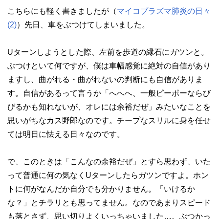
こちらにも軽く書きましたが（
マイコプラズマ肺炎の日々
(2)
）先日、車をぶつけてしまいました。
Uターンしようとした際、左前を歩道の縁石にガツンと。
ぶつけといて何ですが、僕は車幅感覚に絶対の自信があり
ますし、曲がれる・曲がれないの判断にも自信がありま
す。自信があるって言うか「へへへ、一般ピーポーならび
びるかも知れないが、オレには余裕だぜ」みたいなことを
思いがちなカス野郎なのです。チープなスリルに身を任せ
ては明日に怯える日々なのです。
で、このときは「こんなの余裕だぜ」とすら思わず、いた
って普通に何の気なくUターンしたらガツンですよ。ホン
トに何がなんだか自分でも分かりません。「いけるか
な？」とチラリとも思ってません。なのであまりスピード
も落とさず、思い切りよくいっちゃいました…。ぶつかっ