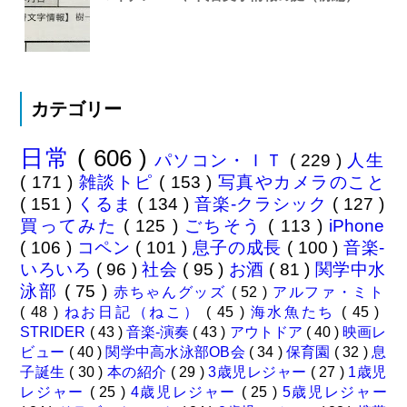
カテゴリー
日常
( 606 )
パソコン・ＩＴ
( 229 )
人生
( 171 )
雑談トピ
( 153 )
写真やカメラのこと
( 151 )
くるま
( 134 )
音楽-クラシック
( 127 )
買ってみた
( 125 )
ごちそう
( 113 )
iPhone
( 106 )
コペン
( 101 )
息子の成長
( 100 )
音楽-
いろいろ
( 96 )
社会
( 95 )
お酒
( 81 )
関学中水
泳部
( 75 )
赤ちゃんグッズ
( 52 )
アルファ・ミト
( 48 )
ねお日記（ねこ）
( 45 )
海水魚たち
( 45 )
STRIDER
( 43 )
音楽-演奏
( 43 )
アウトドア
( 40 )
映画レ
ビュー
( 40 )
関学中高水泳部OB会
( 34 )
保育園
( 32 )
息
子誕生
( 30 )
本の紹介
( 29 )
3歳児レジャー
( 27 )
1歳児
レジャー
( 25 )
4歳児レジャー
( 25 )
5歳児レジャー