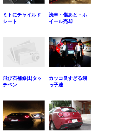
ミトにチャイルド
洗車・傷あと・ホ
シート
イール売却
飛び石補修(1)タッ
カッコ良すぎる甥
チペン
っ子達