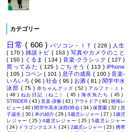
カテゴリー
日常
( 606 )
パソコン・ＩＴ
( 228 )
人生
( 170 )
雑談トピ
( 153 )
写真やカメラのこと
( 150 )
くるま
( 134 )
音楽-クラシック
( 127 )
買ってみた
( 125 )
ごちそう
( 113 )
iPhone
( 105 )
コペン
( 101 )
息子の成長
( 100 )
音楽-
いろいろ
( 96 )
社会
( 95 )
お酒
( 81 )
関学中水
泳部
( 75 )
赤ちゃんグッズ
( 52 )
アルファ・ミト
( 48 )
ねお日記（ねこ）
( 45 )
海水魚たち
( 45 )
STRIDER
( 43 )
音楽-演奏
( 43 )
アウトドア
( 40 )
映画レ
ビュー
( 40 )
関学中高水泳部OB会
( 34 )
保育園
( 32 )
息
子誕生
( 30 )
本の紹介
( 29 )
3歳児レジャー
( 27 )
1歳児
レジャー
( 25 )
4歳児レジャー
( 25 )
5歳児レジャー
( 24 )
ドラゴンクエスト
( 24 )
2歳児レジャー
( 23 )
携帯