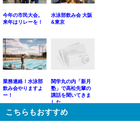
今年の市民大会。
水泳部飲み会 大阪
来年はリレーを！
&東京
業務連絡！水泳部
関学丸の内「新月
飲み会やりますよ
塾」で高松先輩の
ー！
講話を聞いてきま
した
こちらもおすすめ