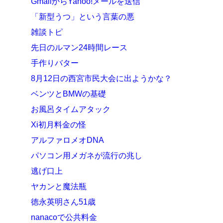
GmailからYahoo!メールを送信
「新型うつ」という言葉の悪
雑談トピ
先日のルマン24時間レース
手作りバター
8月12日の西宮市民大会に出ようかな？
ベンツとBMWの基礎
お風呂タイムアタック
Xi初月料金の怪
アルファロメオDNA
パソコン用メガネが流行の兆し
逃げ口上
ヤカンと魔法瓶
徳永英明さん51歳
nanacoで公共料金